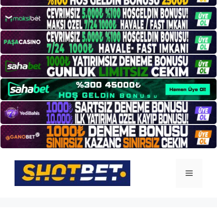
İçeriğe
atla
Menü