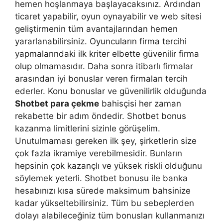
hemen hoşlanmaya başlayacaksınız. Ardından
ticaret yapabilir, oyun oynayabilir ve web sitesi
geliştirmenin tüm avantajlarından hemen
yararlanabilirsiniz. Oyuncuların firma tercihi
yapmalarındaki ilk kriter elbette güvenilir firma
olup olmamasıdır. Daha sonra itibarlı firmalar
arasından iyi bonuslar veren firmaları tercih
ederler. Konu bonuslar ve güvenilirlik olduğunda
Shotbet para çekme
bahisçisi her zaman
rekabette bir adım öndedir. Shotbet bonus
kazanma limitlerini sizinle görüşelim.
Unutulmaması gereken ilk şey, şirketlerin size
çok fazla ikramiye verebilmesidir. Bunların
hepsinin çok kazançlı ve yüksek riskli olduğunu
söylemek yeterli. Shotbet bonusu ile banka
hesabınızı kısa sürede maksimum bahsinize
kadar yükseltebilirsiniz. Tüm bu sebeplerden
dolayı alabileceğiniz tüm bonusları kullanmanızı