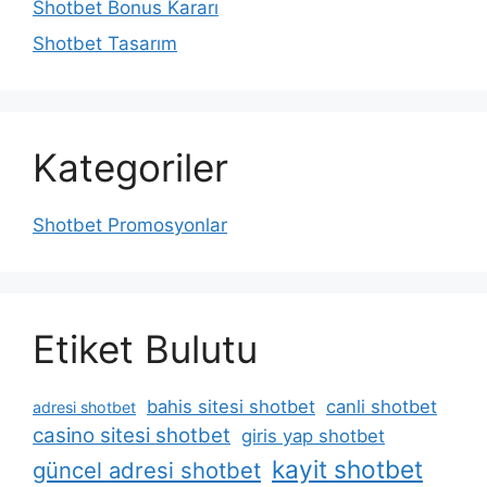
Shotbet Bonus Kararı
Shotbet Tasarım
Kategoriler
Shotbet Promosyonlar
Etiket Bulutu
bahis sitesi shotbet
canli shotbet
adresi shotbet
casino sitesi shotbet
giris yap shotbet
kayit shotbet
güncel adresi shotbet