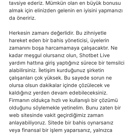
tavsiye ederiz. Mümkün olan en büyük bonusu
almak için elinizden gelenin en iyisini yapmanızı
da öneririz.
Herkesin zamanı değerlidir. Bu zihniyetle
hareket eden bir bahis yöneticisi, üyelerin
zamanını boşa harcamamaya çalışacaktır. Ne
kadar meşgul olursanız olun, Shotbet Live
yardım hattına giriş yaptığınız sürece bir temsilci
alabilirsiniz. İletişim kurduğunuz şirketin
çalışanları çok yüksek. Bu sayede sorun ne
olursa olsun dakikalar içinde çözülecek ve
kaldığınız yerden devam edebileceksiniz.
Firmanın oldukça hızlı ve kullanışlı bir çözümü
olduğunu söylemekle yetinelim. Bunu zaten bir
web sitesinde vakit geçirdiğimiz zaman
anlayabiliyoruz. Sitede bir bahis oynarsanız
veya finansal bir işlem yaparsanız, yalnızca