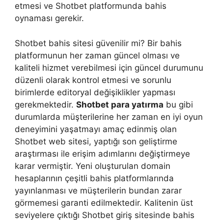
etmesi ve Shotbet platformunda bahis
oynaması gerekir.
Shotbet bahis sitesi güvenilir mi? Bir bahis
platformunun her zaman güncel olması ve
kaliteli hizmet verebilmesi için güncel durumunu
düzenli olarak kontrol etmesi ve sorunlu
birimlerde editoryal değişiklikler yapması
gerekmektedir.
Shotbet para yatırma
bu gibi
durumlarda müşterilerine her zaman en iyi oyun
deneyimini yaşatmayı amaç edinmiş olan
Shotbet web sitesi, yaptığı son geliştirme
araştırması ile erişim adımlarını değiştirmeye
karar vermiştir. Yeni oluşturulan domain
hesaplarının çeşitli bahis platformlarında
yayınlanması ve müşterilerin bundan zarar
görmemesi garanti edilmektedir. Kalitenin üst
seviyelere çıktığı Shotbet giriş sitesinde bahis