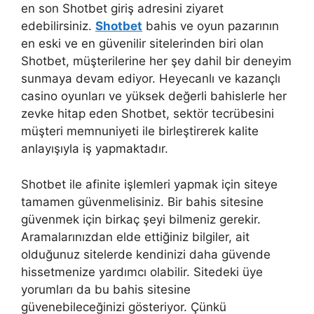
en son Shotbet giriş adresini ziyaret
edebilirsiniz.
Shotbet
bahis ve oyun pazarının
en eski ve en güvenilir sitelerinden biri olan
Shotbet, müşterilerine her şey dahil bir deneyim
sunmaya devam ediyor. Heyecanlı ve kazançlı
casino oyunları ve yüksek değerli bahislerle her
zevke hitap eden Shotbet, sektör tecrübesini
müşteri memnuniyeti ile birleştirerek kalite
anlayışıyla iş yapmaktadır.
Shotbet ile afinite işlemleri yapmak için siteye
tamamen güvenmelisiniz. Bir bahis sitesine
güvenmek için birkaç şeyi bilmeniz gerekir.
Aramalarınızdan elde ettiğiniz bilgiler, ait
olduğunuz sitelerde kendinizi daha güvende
hissetmenize yardımcı olabilir. Sitedeki üye
yorumları da bu bahis sitesine
güvenebileceğinizi gösteriyor. Çünkü