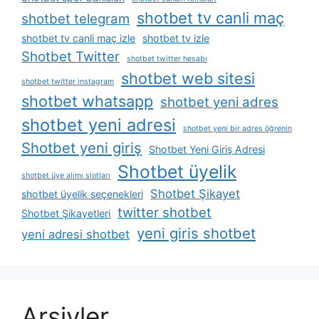
shotbet tv canli maç
shotbet telegram
shotbet tv canli maç izle
shotbet tv izle
Shotbet Twitter
shotbet twitter hesabı
shotbet web sitesi
shotbet twitter instagram
shotbet whatsapp
shotbet yeni adres
shotbet yeni adresi
shotbet yeni bir adres öğrenin
Shotbet yeni giriş
Shotbet Yeni Giriş Adresi
Shotbet üyelik
shotbet üye alımı slotları
Shotbet Şikayet
shotbet üyelik seçenekleri
twitter shotbet
Shotbet Şikayetleri
yeni giris shotbet
yeni adresi shotbet
Arşivler