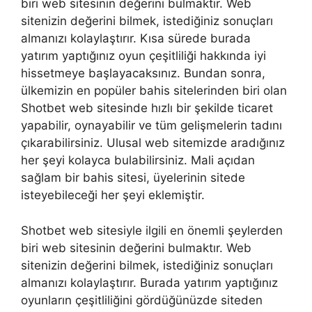
biri web sitesinin değerini bulmaktır. Web
sitenizin değerini bilmek, istediğiniz sonuçları
almanızı kolaylaştırır. Kısa sürede burada
yatırım yaptığınız oyun çeşitliliği hakkında iyi
hissetmeye başlayacaksınız. Bundan sonra,
ülkemizin en popüler bahis sitelerinden biri olan
Shotbet web sitesinde hızlı bir şekilde ticaret
yapabilir, oynayabilir ve tüm gelişmelerin tadını
çıkarabilirsiniz. Ulusal web sitemizde aradığınız
her şeyi kolayca bulabilirsiniz. Mali açıdan
sağlam bir bahis sitesi, üyelerinin sitede
isteyebileceği her şeyi eklemiştir.
Shotbet web sitesiyle ilgili en önemli şeylerden
biri web sitesinin değerini bulmaktır. Web
sitenizin değerini bilmek, istediğiniz sonuçları
almanızı kolaylaştırır. Burada yatırım yaptığınız
oyunların çeşitliliğini gördüğünüzde siteden