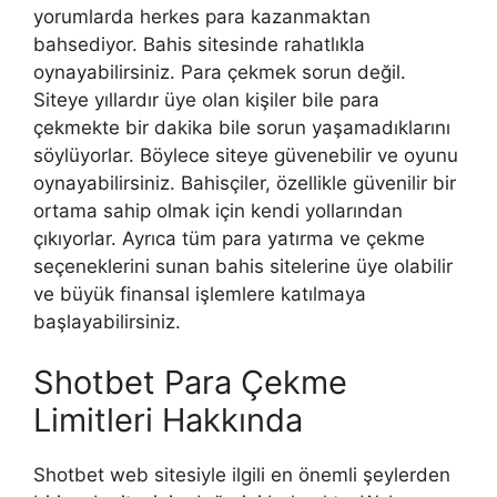
yorumlarda herkes para kazanmaktan
bahsediyor. Bahis sitesinde rahatlıkla
oynayabilirsiniz. Para çekmek sorun değil.
Siteye yıllardır üye olan kişiler bile para
çekmekte bir dakika bile sorun yaşamadıklarını
söylüyorlar. Böylece siteye güvenebilir ve oyunu
oynayabilirsiniz. Bahisçiler, özellikle güvenilir bir
ortama sahip olmak için kendi yollarından
çıkıyorlar. Ayrıca tüm para yatırma ve çekme
seçeneklerini sunan bahis sitelerine üye olabilir
ve büyük finansal işlemlere katılmaya
başlayabilirsiniz.
Shotbet Para Çekme
Limitleri Hakkında
Shotbet web sitesiyle ilgili en önemli şeylerden