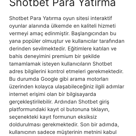
Shotbet Para Yatırma
Shotbet Para Yatırma oyun sitesi interaktif
oyunlar alanında ülkemde en kaliteli hizmeti
vermeyi amaç edinmiştir. Başlangıcından bu
yana popüler olmuştur ve kullanıcılar tarafından
derinden sevilmektedir. Eğitimlere katılan ve
bahis deneyimini premium bir şekilde
tamamlamak isteyen kullanıcıların Shotbet
adres bilgilerini kontrol etmeleri gerekmektedir.
Bu durumda Google gibi arama motorları
üzerinden kolayca ulaşabileceğiniz ilgili adımlar
internet erişimi olan bir bilgisayarda
gerçekleştirilebilir. Ardından Shotbet giriş
platformundaki kayıt ol butonuna tıklayın,
seçenekteki kayıt formunun eksiksiz
doldurulması gerekmektedir. Son bir adımda,
kullanıcının sadece müşterinin metnini kabul