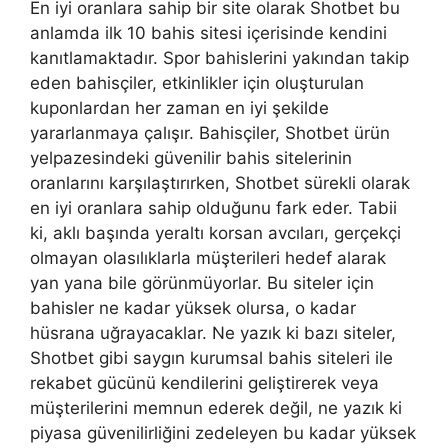
En iyi oranlara sahip bir site olarak Shotbet bu
anlamda ilk 10 bahis sitesi içerisinde kendini
kanıtlamaktadır. Spor bahislerini yakından takip
eden bahisçiler, etkinlikler için oluşturulan
kuponlardan her zaman en iyi şekilde
yararlanmaya çalışır. Bahisçiler, Shotbet ürün
yelpazesindeki güvenilir bahis sitelerinin
oranlarını karşılaştırırken, Shotbet sürekli olarak
en iyi oranlara sahip olduğunu fark eder. Tabii
ki, aklı başında yeraltı korsan avcıları, gerçekçi
olmayan olasılıklarla müşterileri hedef alarak
yan yana bile görünmüyorlar. Bu siteler için
bahisler ne kadar yüksek olursa, o kadar
hüsrana uğrayacaklar. Ne yazık ki bazı siteler,
Shotbet gibi saygın kurumsal bahis siteleri ile
rekabet gücünü kendilerini geliştirerek veya
müşterilerini memnun ederek değil, ne yazık ki
piyasa güvenilirliğini zedeleyen bu kadar yüksek