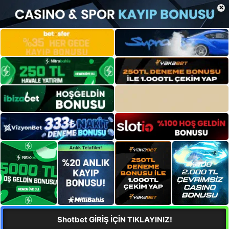
×
Shotbet GİRİŞ İÇİN TIKLAYINIZ!