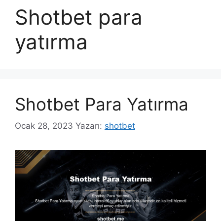
Shotbet para
yatırma
Shotbet Para Yatırma
Ocak 28, 2023
Yazarı:
shotbet