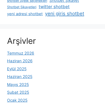
Shotbet Şikayet
shotbet üyelik seçenekleri
twitter shotbet
Shotbet Şikayetleri
yeni giris shotbet
yeni adresi shotbet
Arşivler
Temmuz 2026
Haziran 2026
Eylül 2025
Haziran 2025
Mayıs 2025
Şubat 2025
Ocak 2025