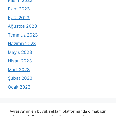
Kasım 2023
Ekim 2023
Eylül 2023
Ağustos 2023
Temmuz 2023
Haziran 2023
Mayıs 2023
Nisan 2023
Mart 2023
Şubat 2023
Ocak 2023
Avrasya'nın en büyük reklam platformunda olmak için