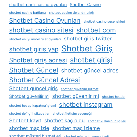
shotbet canlı casino oyunları
Shotbet Casino
shotbet casino bağlantı
shotbet casino dolandırıcılığı
Shotbet Casino Oyunları
shotbet casino seçenekleri
shotbet casino sitesi
shotbet com
shotbet giris twitter
shotbet en i̇yi mobil rulet oyunları
Shotbet Giriş
shotbet giris yap
shotbet girişi
Shotbet giriş adresi
Shotbet Güncel
shotbet güncel adres
Shotbet Güncel Adresi
Shotbet güncel giriş
shotbet güvenilir hizmet
shotbet güvenlir mi
Shotbet güvenilir mi
shotbet hesabı
shotbet instagram
shotbet hesap kapatma i̇şlemi
shotbet i̇le i̇lgili şikayetler
shotbet i̇letişim seçeneği
Shotbet kayıt
shotbet kaç oldu
shotbet kullanıcı bilgileri
shotbet maç izle
shotbet maç izleme
shotbet müşteri hizmetleri
shotbet müşteri memnuniyeti