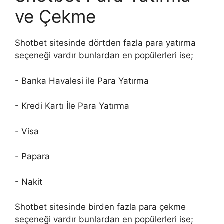
ve Çekme
Shotbet sitesinde dörtden fazla para yatırma
seçeneği vardır bunlardan en popülerleri ise;
- Banka Havalesi ile Para Yatırma
- Kredi Kartı İle Para Yatırma
- Visa
- Papara
- Nakit
Shotbet sitesinde birden fazla para çekme
seçeneği vardır bunlardan en popülerleri ise;