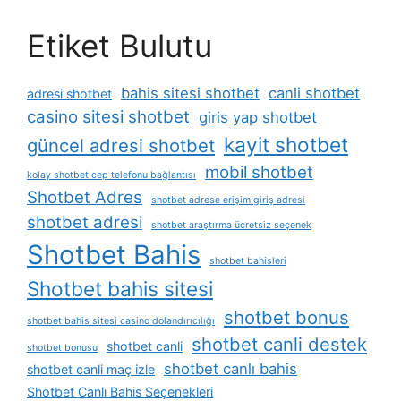
Etiket Bulutu
bahis sitesi shotbet
canli shotbet
adresi shotbet
casino sitesi shotbet
giris yap shotbet
kayit shotbet
güncel adresi shotbet
mobil shotbet
kolay shotbet cep telefonu bağlantısı
Shotbet Adres
shotbet adrese erişim giriş adresi
shotbet adresi
shotbet araştırma ücretsiz seçenek
Shotbet Bahis
shotbet bahisleri
Shotbet bahis sitesi
shotbet bonus
shotbet bahis sitesi casino dolandırıcılığı
shotbet canli destek
shotbet canli
shotbet bonusu
shotbet canlı bahis
shotbet canli maç izle
Shotbet Canlı Bahis Seçenekleri