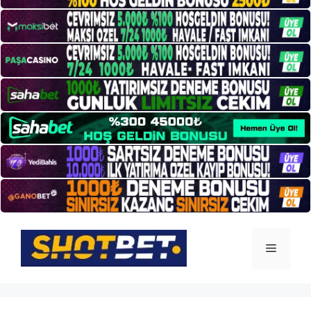
İçeriğe
atla
Menü