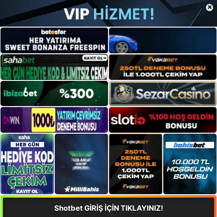
×
Shotbet GİRİŞ İÇİN TIKLAYINIZ!