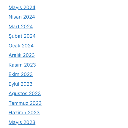
Mayıs 2024
Nisan 2024
Mart 2024
Şubat 2024
Ocak 2024
Aralık 2023
Kasım 2023
Ekim 2023
Eylül 2023
Ağustos 2023
Temmuz 2023
Haziran 2023
Mayıs 2023