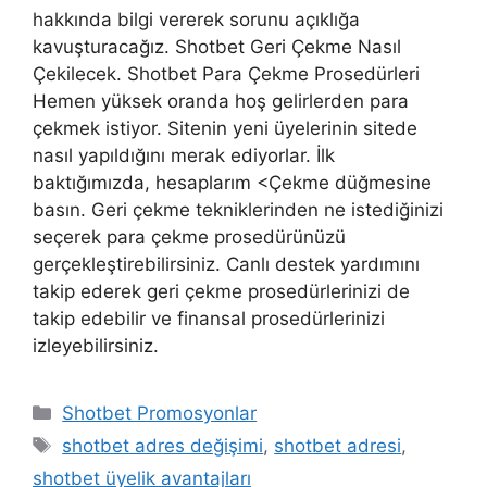
hakkında bilgi vererek sorunu açıklığa
kavuşturacağız. Shotbet Geri Çekme Nasıl
Çekilecek. Shotbet Para Çekme Prosedürleri
Hemen yüksek oranda hoş gelirlerden para
çekmek istiyor. Sitenin yeni üyelerinin sitede
nasıl yapıldığını merak ediyorlar. İlk
baktığımızda, hesaplarım <Çekme düğmesine
basın. Geri çekme tekniklerinden ne istediğinizi
seçerek para çekme prosedürünüzü
gerçekleştirebilirsiniz. Canlı destek yardımını
takip ederek geri çekme prosedürlerinizi de
takip edebilir ve finansal prosedürlerinizi
izleyebilirsiniz.
Kategoriler
Shotbet Promosyonlar
Etiketler
shotbet adres değişimi
,
shotbet adresi
,
shotbet üyelik avantajları