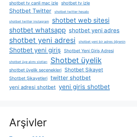
shotbet tv canli maç izle
shotbet tv izle
Shotbet Twitter
shotbet twitter hesabı
shotbet web sitesi
shotbet twitter instagram
shotbet whatsapp
shotbet yeni adres
shotbet yeni adresi
shotbet yeni bir adres öğrenin
Shotbet yeni giriş
Shotbet Yeni Giriş Adresi
Shotbet üyelik
shotbet üye alımı slotları
Shotbet Şikayet
shotbet üyelik seçenekleri
twitter shotbet
Shotbet Şikayetleri
yeni giris shotbet
yeni adresi shotbet
Arşivler