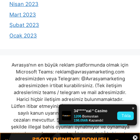
Nisan 2023
Mart 2023
Şubat 2023
Ocak 2023
Avrasya'nın en büyük reklam platformunda olmak için
Microsoft Teams:
reklam@avrasyamarketing.com
adresimizden veya Telegram: @Avrasyamarketing
adresimizden irtibat kurabilirsiniz. (Tek iletişim
adreslerimiz teams / telegram ve mail adresimizdir.
Harici hiçbir iletişim adresimiz bulunmamaktadır.
Lütfen itibar etmeyiniz.) Türkiye yasalarına göre 7258
sayılı kanun uyarınca yasa dışı bahis oynamanın
cezaları mevcuttur. Şu an bulunduğunuz site hiç bir
şekilde illegal bahis oyunları oynatmıyor ve oynamaya
aracı olmuyordur.
casinoplus
|
lejyonerbet
|
bahispalas
×