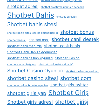
shotbet adrese erişim giriş adresi
shotbet adresi
shotbet araştırma ücretsiz seçenek
Shotbet Bahis
shotbet bahisleri
Shotbet bahis sitesi
shotbet bonus
shotbet bahis sitesi casino dolandırıcılığı
shotbet canli destek
shotbet canli
shotbet bonusu
shotbet canlı bahis
shotbet canli maç izle
Shotbet Canlı Bahis Seçenekleri
shotbet canlı casino oyunları
Shotbet Casino
shotbet casino bağlantı
shotbet casino dolandırıcılığı
Shotbet Casino Oyunları
shotbet casino seçenekleri
shotbet casino sitesi
shotbet com
shotbet giris twitter
shotbet en i̇yi mobil rulet oyunları
Shotbet Giriş
shotbet giris yap
shotbet girişi
Shotbet giriş adresi