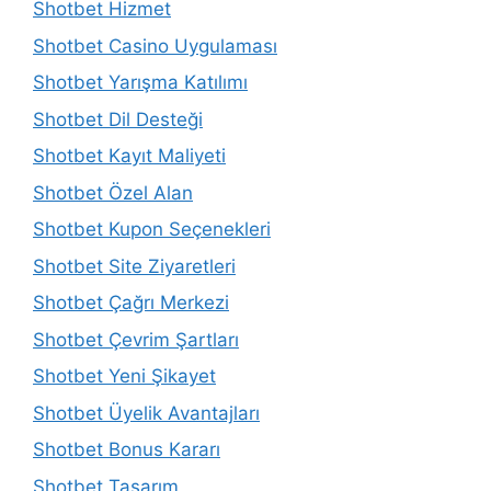
Shotbet Hizmet
Shotbet Casino Uygulaması
Shotbet Yarışma Katılımı
Shotbet Dil Desteği
Shotbet Kayıt Maliyeti
Shotbet Özel Alan
Shotbet Kupon Seçenekleri
Shotbet Site Ziyaretleri
Shotbet Çağrı Merkezi
Shotbet Çevrim Şartları
Shotbet Yeni Şikayet
Shotbet Üyelik Avantajları
Shotbet Bonus Kararı
Shotbet Tasarım