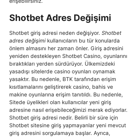
erişebilirsiniz.
Shotbet Adres Değişimi
Shotbet giriş adresi neden değişiyor.
Shotbet
adres değişimi
kullanıcıların bu tür konularda
önlem almasını her zaman önler. Giriş adresini
yeniden destekleyen Shotbet Casino, oyunlarını
bıraktıkları yerden sürdürüyor. Ülkemizdeki
yasadışı sitelerde casino oyunları oynamak
yasaktır. Bu nedenle, BTK tarafından erişim
kısıtlamalarını geliştirerek casino, bahis ve
makine oyunlarına erişim tanıtıldı. Bu nedenle,
Sitede üyelikleri olan kullanıcılar yeni giriş
adresine nasıl erişebileceğimizi merak ediyorlar.
Shotbet giriş adresi nedir. Belirli bir süre için
Shotbet sitesine giriş yapmayanlar yeni mevcut
giriş adresini sorgulamaya başlar. Ayrıca,