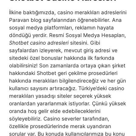
İlkine baktığımızda, casino meraklıları adreslerini
Paravan blog sayfalarından öğrenebilirler. Ana
sosyal medya platformları, reklamın hayata
döndüğü yerdir. Resmi Sosyal Medya Hesapları,
Shotbet casino adresleri
sitesini. Gibi
sayfalardan izleyerek, mevcut giriş adresi ve
sitedeki özel bonuslar hakkında ilk farkında
olabilirsiniz! Son zamanlarda ortaya çıkan şirket
hakkındaki Shotbet geri çekilme prosedürleri
hakkında meraklıları bilgilendireceğiz ve her gün
kullanıcı sayısını artıracağız. Türkiye’deki casino
meraklıları yasadışı siteler seçerek yüksek
oranlardan yararlanmak istiyorlar. Çünkü yüksek
oranda hoş gelir elde edebileceklerini
söyleyebiliriz. Casino severler tarafından,
özellikle prosedürlerinde merak uyandıran
sorular var. Bu konuda kullanıcılarımıza bu konu