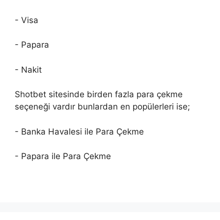
- Visa
- Papara
- Nakit
Shotbet sitesinde birden fazla para çekme
seçeneği vardır bunlardan en popülerleri ise;
- Banka Havalesi ile Para Çekme
- Papara ile Para Çekme