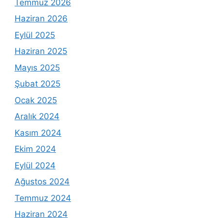
Temmuz 2026
Haziran 2026
Eylül 2025
Haziran 2025
Mayıs 2025
Şubat 2025
Ocak 2025
Aralık 2024
Kasım 2024
Ekim 2024
Eylül 2024
Ağustos 2024
Temmuz 2024
Haziran 2024