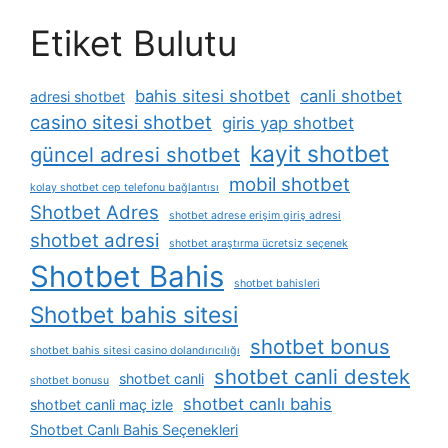
Etiket Bulutu
bahis sitesi shotbet
canli shotbet
adresi shotbet
casino sitesi shotbet
giris yap shotbet
kayit shotbet
güncel adresi shotbet
mobil shotbet
kolay shotbet cep telefonu bağlantısı
Shotbet Adres
shotbet adrese erişim giriş adresi
shotbet adresi
shotbet araştırma ücretsiz seçenek
Shotbet Bahis
shotbet bahisleri
Shotbet bahis sitesi
shotbet bonus
shotbet bahis sitesi casino dolandırıcılığı
shotbet canli destek
shotbet canli
shotbet bonusu
shotbet canlı bahis
shotbet canli maç izle
Shotbet Canlı Bahis Seçenekleri