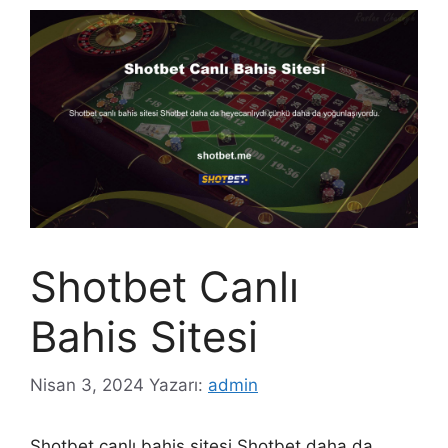
Shotbet Canlı
Bahis Sitesi
Nisan 3, 2024
Yazarı:
admin
Shotbet canlı bahis sitesi Shotbet daha da