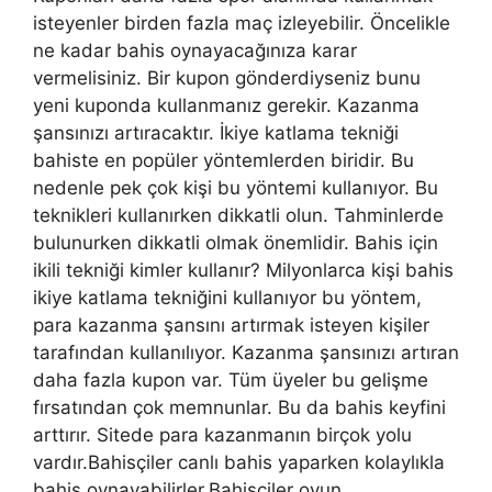
isteyenler birden fazla maç izleyebilir. Öncelikle
ne kadar bahis oynayacağınıza karar
vermelisiniz. Bir kupon gönderdiyseniz bunu
yeni kuponda kullanmanız gerekir. Kazanma
şansınızı artıracaktır. İkiye katlama tekniği
bahiste en popüler yöntemlerden biridir. Bu
nedenle pek çok kişi bu yöntemi kullanıyor. Bu
teknikleri kullanırken dikkatli olun. Tahminlerde
bulunurken dikkatli olmak önemlidir. Bahis için
ikili tekniği kimler kullanır? Milyonlarca kişi bahis
ikiye katlama tekniğini kullanıyor bu yöntem,
para kazanma şansını artırmak isteyen kişiler
tarafından kullanılıyor. Kazanma şansınızı artıran
daha fazla kupon var. Tüm üyeler bu gelişme
fırsatından çok memnunlar. Bu da bahis keyfini
arttırır. Sitede para kazanmanın birçok yolu
vardır.Bahisçiler canlı bahis yaparken kolaylıkla
bahis oynayabilirler.Bahisçiler oyun