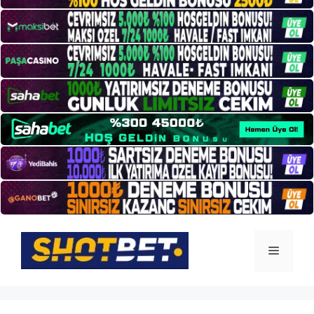
İçeriğe
atla
Menü