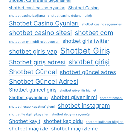
Shotbet Canlı Bahis Seçenekleri
shotbet canlı casino oyunları
Shotbet Casino
shotbet casino bağlantı
shotbet casino dolandırıcılığı
Shotbet Casino Oyunları
shotbet casino seçenekleri
shotbet casino sitesi
shotbet com
shotbet giris twitter
shotbet en i̇yi mobil rulet oyunları
Shotbet Giriş
shotbet giris yap
shotbet girişi
Shotbet giriş adresi
Shotbet Güncel
shotbet güncel adres
Shotbet Güncel Adresi
Shotbet güncel giriş
shotbet güvenilir hizmet
shotbet güvenlir mi
Shotbet güvenilir mi
shotbet hesabı
shotbet instagram
shotbet hesap kapatma i̇şlemi
shotbet i̇le i̇lgili şikayetler
shotbet i̇letişim seçeneği
Shotbet kayıt
shotbet kaç oldu
shotbet kullanıcı bilgileri
shotbet maç izle
shotbet maç izleme