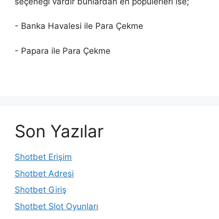
seçeneği vardır bunlardan en popülerleri ise;
- Banka Havalesi ile Para Çekme
- Papara ile Para Çekme
Son Yazılar
Shotbet Erişim
Shotbet Adresi
Shotbet Giriş
Shotbet Slot Oyunları