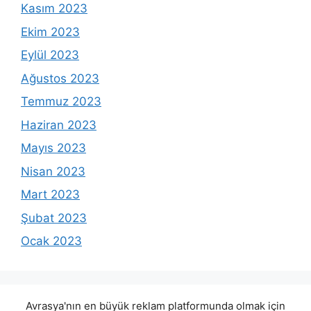
Kasım 2023
Ekim 2023
Eylül 2023
Ağustos 2023
Temmuz 2023
Haziran 2023
Mayıs 2023
Nisan 2023
Mart 2023
Şubat 2023
Ocak 2023
Avrasya'nın en büyük reklam platformunda olmak için