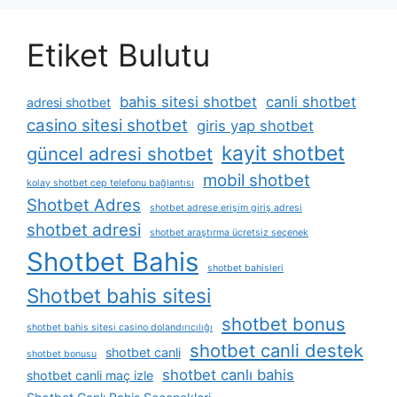
Etiket Bulutu
bahis sitesi shotbet
canli shotbet
adresi shotbet
casino sitesi shotbet
giris yap shotbet
kayit shotbet
güncel adresi shotbet
mobil shotbet
kolay shotbet cep telefonu bağlantısı
Shotbet Adres
shotbet adrese erişim giriş adresi
shotbet adresi
shotbet araştırma ücretsiz seçenek
Shotbet Bahis
shotbet bahisleri
Shotbet bahis sitesi
shotbet bonus
shotbet bahis sitesi casino dolandırıcılığı
shotbet canli destek
shotbet canli
shotbet bonusu
shotbet canlı bahis
shotbet canli maç izle