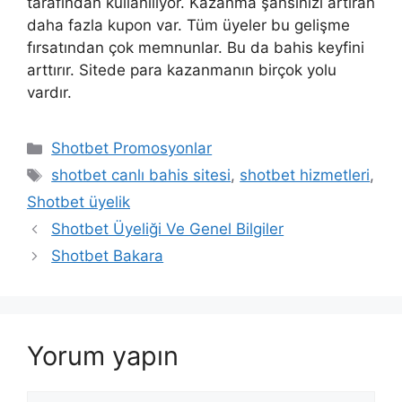
tarafından kullanılıyor. Kazanma şansınızı artıran
daha fazla kupon var. Tüm üyeler bu gelişme
fırsatından çok memnunlar. Bu da bahis keyfini
arttırır. Sitede para kazanmanın birçok yolu
vardır.
Kategoriler
Shotbet Promosyonlar
Etiketler
shotbet canlı bahis sitesi
,
shotbet hizmetleri
,
Shotbet üyelik
Shotbet Üyeliği Ve Genel Bilgiler
Shotbet Bakara
Yorum yapın
Yorum