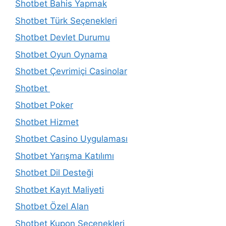
Shotbet Bahis Yapmak
Shotbet Türk Seçenekleri
Shotbet Devlet Durumu
Shotbet Oyun Oynama
Shotbet Çevrimiçi Casinolar
Shotbet
Shotbet Poker
Shotbet Hizmet
Shotbet Casino Uygulaması
Shotbet Yarışma Katılımı
Shotbet Dil Desteği
Shotbet Kayıt Maliyeti
Shotbet Özel Alan
Shotbet Kupon Seçenekleri