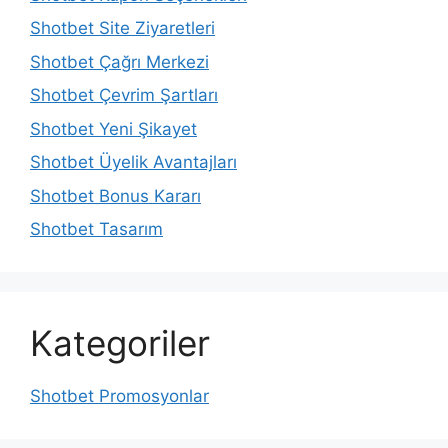
Shotbet Site Ziyaretleri
Shotbet Çağrı Merkezi
Shotbet Çevrim Şartları
Shotbet Yeni Şikayet
Shotbet Üyelik Avantajları
Shotbet Bonus Kararı
Shotbet Tasarım
Kategoriler
Shotbet Promosyonlar