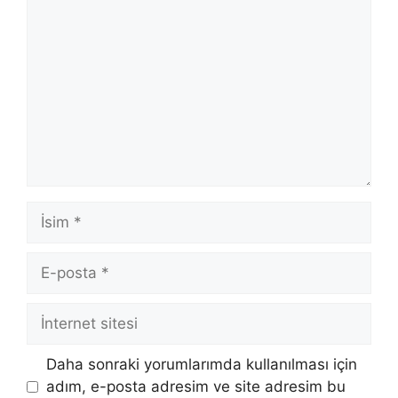
İsim
E-
posta
İnternet
sitesi
Daha sonraki yorumlarımda kullanılması için
adım, e-posta adresim ve site adresim bu