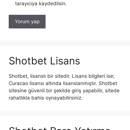
tarayıcıya kaydedilsin.
Shotbet Lisans
Shotbet, lisanslı bir sitedir. Lisans bilgileri ise;
Curacao lisansı altında lisanslanmıştır. Shotbet
sitesine güvenli bir şekilde giriş yapabilir, sitede
rahatlıkla bahis oynayabilirsiniz.