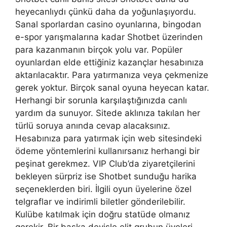
heyecanlıydı çünkü daha da yoğunlaşıyordu.
Sanal sporlardan casino oyunlarına, bingodan
e-spor yarışmalarına kadar Shotbet üzerinden
para kazanmanın birçok yolu var. Popüler
oyunlardan elde ettiğiniz kazançlar hesabınıza
aktarılacaktır. Para yatırmanıza veya çekmenize
gerek yoktur. Birçok sanal oyuna heyecan katar.
Herhangi bir sorunla karşılaştığınızda canlı
yardım da sunuyor. Sitede aklınıza takılan her
türlü soruya anında cevap alacaksınız.
Hesabınıza para yatırmak için web sitesindeki
ödeme yöntemlerini kullanırsanız herhangi bir
peşinat gerekmez. VIP Club’da ziyaretçilerini
bekleyen sürpriz ise Shotbet sunduğu harika
seçeneklerden biri. İlgili oyun üyelerine özel
telgraflar ve indirimli biletler gönderilebilir.
Kulübe katılmak için doğru statüde olmanız