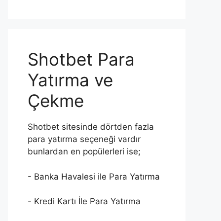
Shotbet Para
Yatırma ve
Çekme
Shotbet sitesinde dörtden fazla
para yatırma seçeneği vardır
bunlardan en popülerleri ise;
- Banka Havalesi ile Para Yatırma
- Kredi Kartı İle Para Yatırma