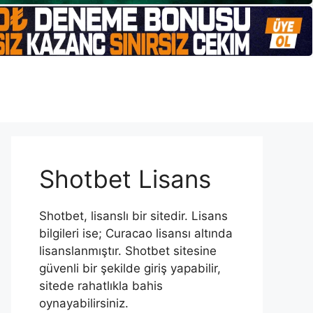
Shotbet Lisans
Shotbet, lisanslı bir sitedir. Lisans
bilgileri ise; Curacao lisansı altında
lisanslanmıştır. Shotbet sitesine
güvenli bir şekilde giriş yapabilir,
sitede rahatlıkla bahis
oynayabilirsiniz.