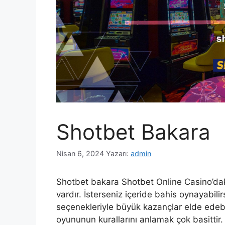
Shotbet Bakara
Nisan 6, 2024
Yazarı:
admin
Shotbet bakara Shotbet Online Casino’dak
vardır. İsterseniz içeride bahis oynayabilir
seçenekleriyle büyük kazançlar elde edebilir
oyununun kurallarını anlamak çok basittir.