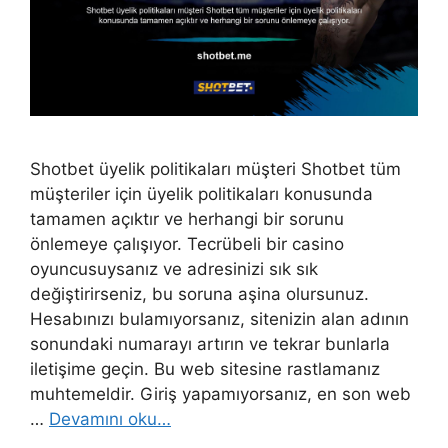
Shotbet üyelik politikaları müşteri Shotbet tüm
müşteriler için üyelik politikaları konusunda
tamamen açıktır ve herhangi bir sorunu
önlemeye çalışıyor. Tecrübeli bir casino
oyuncusuysanız ve adresinizi sık sık
değiştirirseniz, bu soruna aşina olursunuz.
Hesabınızı bulamıyorsanız, sitenizin alan adının
sonundaki numarayı artırın ve tekrar bunlarla
iletişime geçin. Bu web sitesine rastlamanız
muhtemeldir. Giriş yapamıyorsanız, en son web
…
Devamını oku…