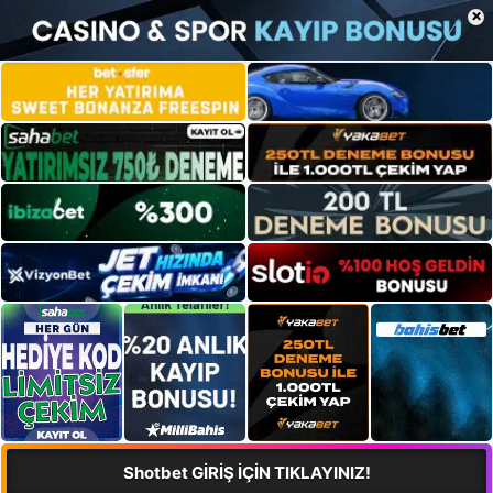
×
Shotbet GİRİŞ İÇİN TIKLAYINIZ!