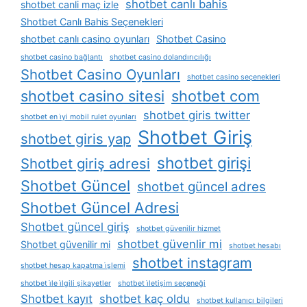
shotbet canlı bahis
shotbet canli maç izle
Shotbet Canlı Bahis Seçenekleri
shotbet canlı casino oyunları
Shotbet Casino
shotbet casino bağlantı
shotbet casino dolandırıcılığı
Shotbet Casino Oyunları
shotbet casino seçenekleri
shotbet casino sitesi
shotbet com
shotbet giris twitter
shotbet en i̇yi mobil rulet oyunları
Shotbet Giriş
shotbet giris yap
shotbet girişi
Shotbet giriş adresi
Shotbet Güncel
shotbet güncel adres
Shotbet Güncel Adresi
Shotbet güncel giriş
shotbet güvenilir hizmet
shotbet güvenlir mi
Shotbet güvenilir mi
shotbet hesabı
shotbet instagram
shotbet hesap kapatma i̇şlemi
shotbet i̇le i̇lgili şikayetler
shotbet i̇letişim seçeneği
Shotbet kayıt
shotbet kaç oldu
shotbet kullanıcı bilgileri