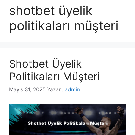
shotbet üyelik
politikaları müşteri
Shotbet Üyelik
Politikaları Müşteri
Mayıs 31, 2025
Yazarı:
admin