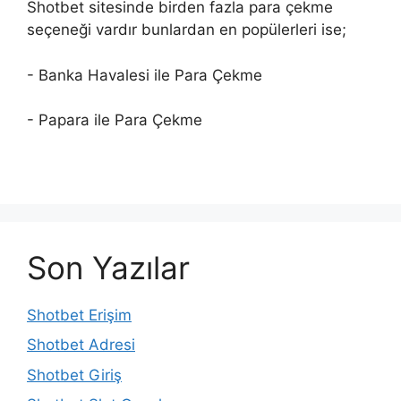
Shotbet sitesinde birden fazla para çekme
seçeneği vardır bunlardan en popülerleri ise;
- Banka Havalesi ile Para Çekme
- Papara ile Para Çekme
Son Yazılar
Shotbet Erişim
Shotbet Adresi
Shotbet Giriş