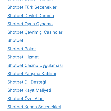
Shotbet Türk Seçenekleri
Shotbet Devlet Durumu
Shotbet Oyun Oynama
Shotbet Çevrimiçi Casinolar
Shotbet
Shotbet Poker
Shotbet Hizmet
Shotbet Casino Uygulaması
Shotbet Yarışma Katılımı
Shotbet Dil Desteği
Shotbet Kayıt Maliyeti
Shotbet Özel Alan
Shotbet Kupon Seçenekleri