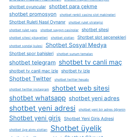
shotbet para çekme
shotbet oyuncular
shotbet promosyon
shotbet renkli casino slot makineleri
Shotbet Ruleti Nasıl Oynanır
shotbet rulet stratejisi
shotbet sitesi
shotbet rulet şans
shotbet saygın casinolar
Shotbet slot seçenekleri
shotbet sitesi şikayetleri
shotbet slotları
Shotbet Sosyal Medya
shotbet sondaj kulesi
Shotbet spor bahisleri
shotbet sunum temaları
shotbet tv canli maç
shotbet telegram
shotbet tv canli maç izle
shotbet tv izle
Shotbet Twitter
shotbet twitter hesabı
shotbet web sitesi
shotbet twitter instagram
shotbet whatsapp
shotbet yeni adres
shotbet yeni adresi
shotbet yeni bir adres öğrenin
Shotbet yeni giriş
Shotbet Yeni Giriş Adresi
Shotbet üyelik
shotbet üye alımı slotları