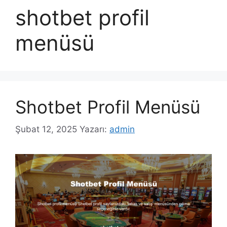
shotbet profil
menüsü
Shotbet Profil Menüsü
Şubat 12, 2025
Yazarı:
admin