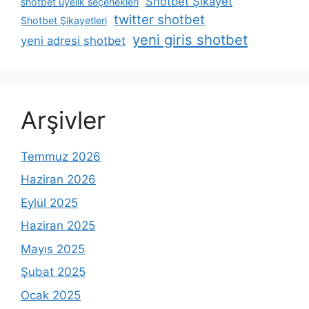
Shotbet Şikayet
shotbet üyelik seçenekleri
twitter shotbet
Shotbet Şikayetleri
yeni giris shotbet
yeni adresi shotbet
Arşivler
Temmuz 2026
Haziran 2026
Eylül 2025
Haziran 2025
Mayıs 2025
Şubat 2025
Ocak 2025