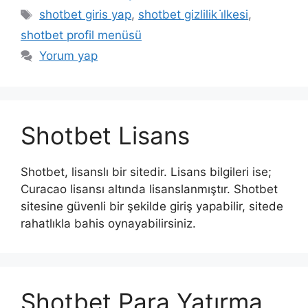
Etiketler
shotbet giris yap
,
shotbet gizlilik i̇lkesi
,
shotbet profil menüsü
Yorum yap
Shotbet Lisans
Shotbet, lisanslı bir sitedir. Lisans bilgileri ise;
Curacao lisansı altında lisanslanmıştır. Shotbet
sitesine güvenli bir şekilde giriş yapabilir, sitede
rahatlıkla bahis oynayabilirsiniz.
Shotbet Para Yatırma