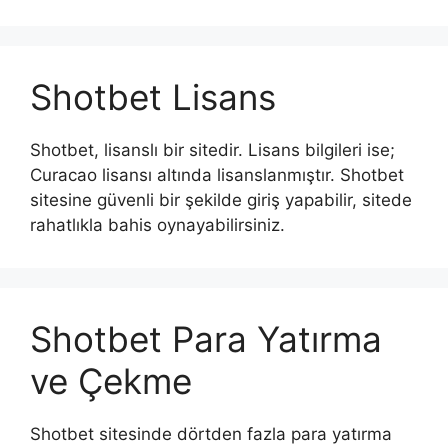
Shotbet Lisans
Shotbet, lisanslı bir sitedir. Lisans bilgileri ise;
Curacao lisansı altında lisanslanmıştır. Shotbet
sitesine güvenli bir şekilde giriş yapabilir, sitede
rahatlıkla bahis oynayabilirsiniz.
Shotbet Para Yatırma
ve Çekme
Shotbet sitesinde dörtden fazla para yatırma