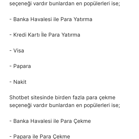
seçeneği vardır bunlardan en popülerleri ise;
- Banka Havalesi ile Para Yatırma
- Kredi Kartı İle Para Yatırma
- Visa
- Papara
- Nakit
Shotbet sitesinde birden fazla para çekme
seçeneği vardır bunlardan en popülerleri ise;
- Banka Havalesi ile Para Çekme
- Papara ile Para Çekme