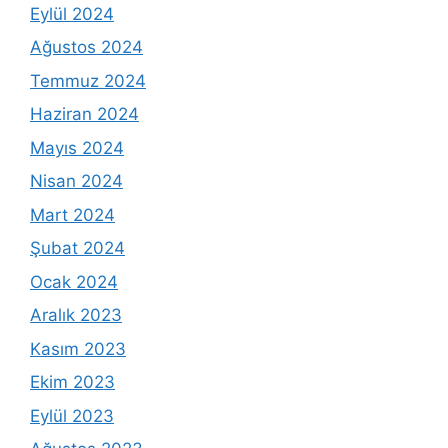
Eylül 2024
Ağustos 2024
Temmuz 2024
Haziran 2024
Mayıs 2024
Nisan 2024
Mart 2024
Şubat 2024
Ocak 2024
Aralık 2023
Kasım 2023
Ekim 2023
Eylül 2023