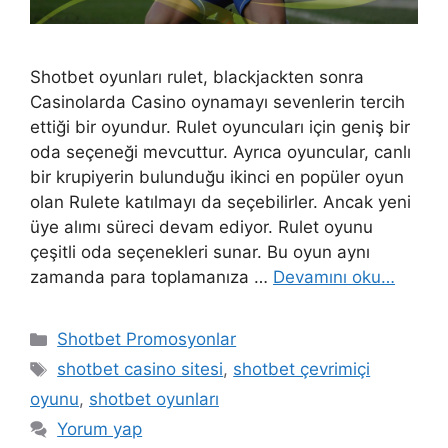
Shotbet oyunları rulet, blackjackten sonra
Casinolarda Casino oynamayı sevenlerin tercih
ettiği bir oyundur. Rulet oyuncuları için geniş bir
oda seçeneği mevcuttur. Ayrıca oyuncular, canlı
bir krupiyerin bulunduğu ikinci en popüler oyun
olan Rulete katılmayı da seçebilirler. Ancak yeni
üye alımı süreci devam ediyor. Rulet oyunu
çeşitli oda seçenekleri sunar. Bu oyun aynı
zamanda para toplamanıza …
Devamını oku…
Kategoriler
Shotbet Promosyonlar
Etiketler
shotbet casino sitesi
,
shotbet çevrimiçi
oyunu
,
shotbet oyunları
Yorum yap