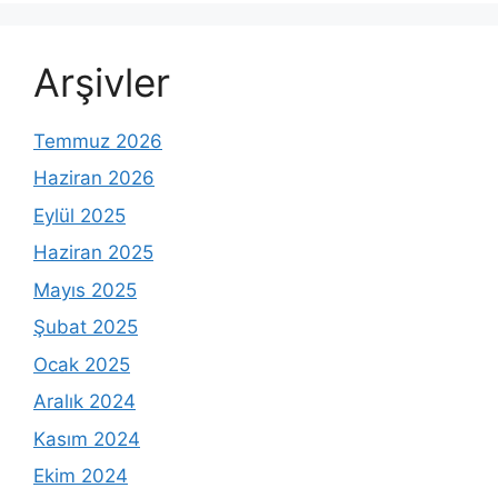
Arşivler
Temmuz 2026
Haziran 2026
Eylül 2025
Haziran 2025
Mayıs 2025
Şubat 2025
Ocak 2025
Aralık 2024
Kasım 2024
Ekim 2024