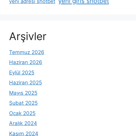
yeni giris shotbet
yeni adresi shotbet
Arşivler
Temmuz 2026
Haziran 2026
Eylül 2025
Haziran 2025
Mayıs 2025
Şubat 2025
Ocak 2025
Aralık 2024
Kasım 2024