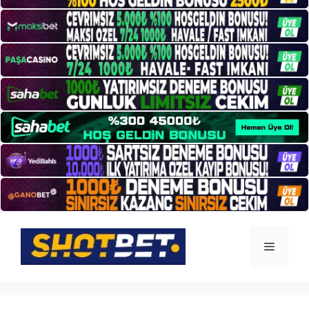
İçeriğe
atla
Menü