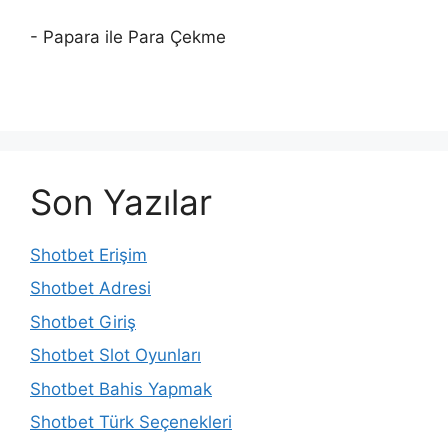
- Papara ile Para Çekme
Son Yazılar
Shotbet Erişim
Shotbet Adresi
Shotbet Giriş
Shotbet Slot Oyunları
Shotbet Bahis Yapmak
Shotbet Türk Seçenekleri