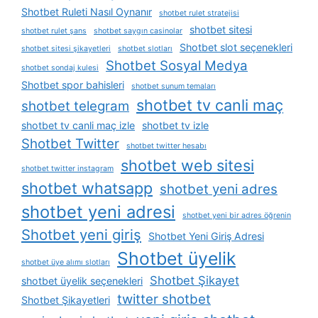
Shotbet Ruleti Nasıl Oynanır
shotbet rulet stratejisi
shotbet sitesi
shotbet rulet şans
shotbet saygın casinolar
Shotbet slot seçenekleri
shotbet sitesi şikayetleri
shotbet slotları
Shotbet Sosyal Medya
shotbet sondaj kulesi
Shotbet spor bahisleri
shotbet sunum temaları
shotbet tv canli maç
shotbet telegram
shotbet tv canli maç izle
shotbet tv izle
Shotbet Twitter
shotbet twitter hesabı
shotbet web sitesi
shotbet twitter instagram
shotbet whatsapp
shotbet yeni adres
shotbet yeni adresi
shotbet yeni bir adres öğrenin
Shotbet yeni giriş
Shotbet Yeni Giriş Adresi
Shotbet üyelik
shotbet üye alımı slotları
Shotbet Şikayet
shotbet üyelik seçenekleri
twitter shotbet
Shotbet Şikayetleri