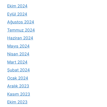
Ekim 2024
Eylül 2024
Ağustos 2024
Temmuz 2024
Haziran 2024
Mayıs 2024
Nisan 2024
Mart 2024
Şubat 2024
Ocak 2024
Aralık 2023
Kasım 2023
Ekim 2023