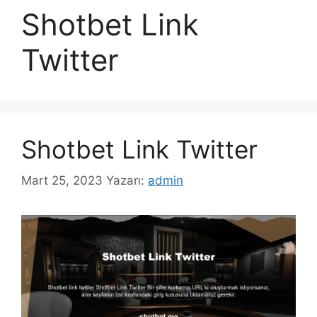
Shotbet Link
Twitter
Shotbet Link Twitter
Mart 25, 2023
Yazarı:
admin