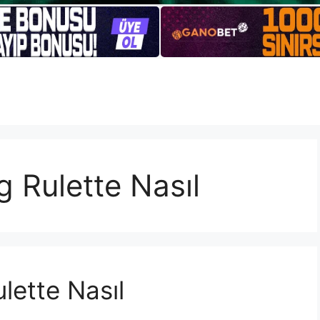
g Rulette Nasıl
lette Nasıl