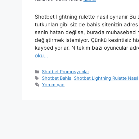
Shotbet lightning rulette nasıl oynanır B
tutkunları gibi siz de bahis sitenizin adr
senin hatan değilse, burada muhasebeci y
değiştirmek istemiyor. Çünkü kesintisiz hi
kaybediyorlar. Nitekim bazı oyuncular adr
oku…
Kategoriler
Shotbet Promosyonlar
Etiketler
Shotbet Bahis
,
Shotbet Lightning Rulette Nasıl
Yorum yap