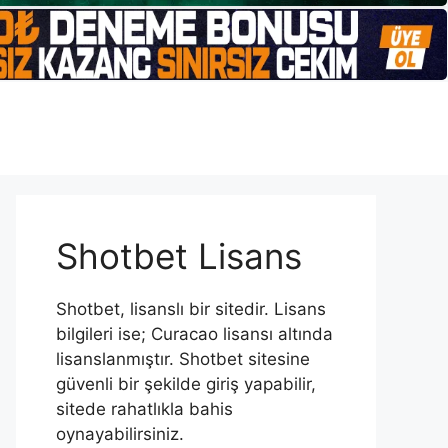
Shotbet Lisans
Shotbet, lisanslı bir sitedir. Lisans
bilgileri ise; Curacao lisansı altında
lisanslanmıştır. Shotbet sitesine
güvenli bir şekilde giriş yapabilir,
sitede rahatlıkla bahis
oynayabilirsiniz.