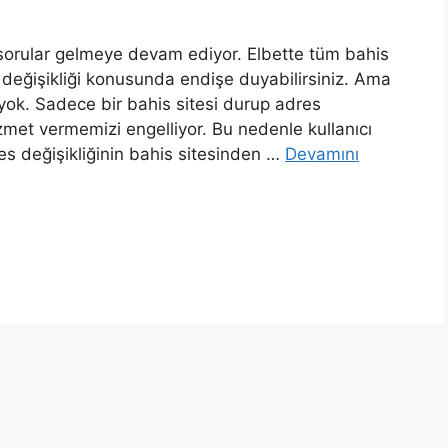
u sorular gelmeye devam ediyor. Elbette tüm bahis
es değişikliği konusunda endişe duyabilirsiniz. Ama
ok. Sadece bir bahis sitesi durup adres
zmet vermemizi engelliyor. Bu nedenle kullanıcı
es değişikliğinin bahis sitesinden …
Devamını