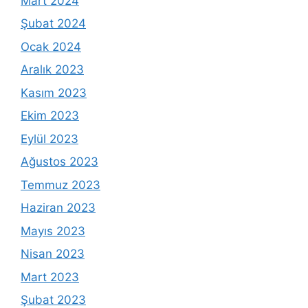
Mart 2024
Şubat 2024
Ocak 2024
Aralık 2023
Kasım 2023
Ekim 2023
Eylül 2023
Ağustos 2023
Temmuz 2023
Haziran 2023
Mayıs 2023
Nisan 2023
Mart 2023
Şubat 2023