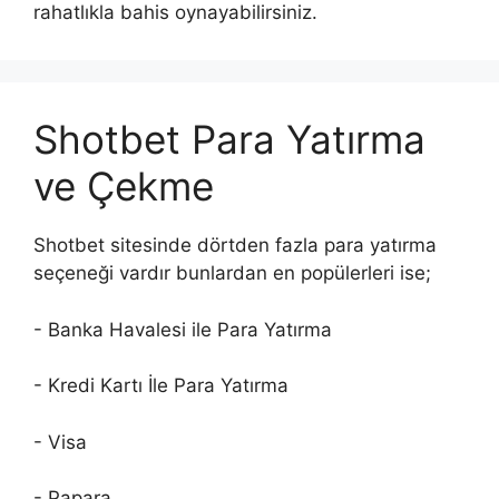
rahatlıkla bahis oynayabilirsiniz.
Shotbet Para Yatırma
ve Çekme
Shotbet sitesinde dörtden fazla para yatırma
seçeneği vardır bunlardan en popülerleri ise;
- Banka Havalesi ile Para Yatırma
- Kredi Kartı İle Para Yatırma
- Visa
- Papara