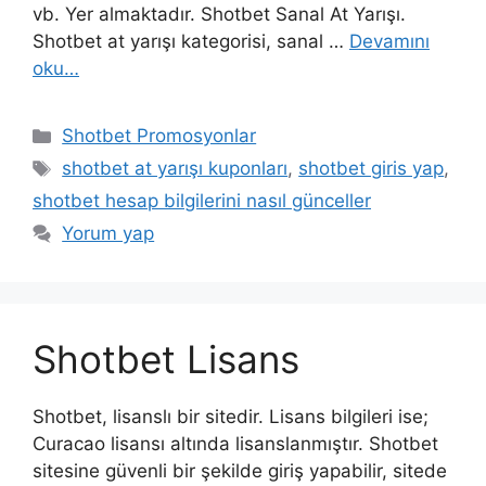
vb. Yer almaktadır. Shotbet Sanal At Yarışı.
Shotbet at yarışı kategorisi, sanal …
Devamını
oku…
Kategoriler
Shotbet Promosyonlar
Etiketler
shotbet at yarışı kuponları
,
shotbet giris yap
,
shotbet hesap bilgilerini nasıl günceller
Yorum yap
Shotbet Lisans
Shotbet, lisanslı bir sitedir. Lisans bilgileri ise;
Curacao lisansı altında lisanslanmıştır. Shotbet
sitesine güvenli bir şekilde giriş yapabilir, sitede