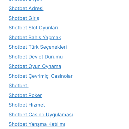
Shotbet Adresi
Shotbet Giriş
Shotbet Slot Oyunları
Shotbet Bahis Yapmak
Shotbet Türk Seçenekleri
Shotbet Devlet Durumu
Shotbet Oyun Oynama
Shotbet Çevrimiçi Casinolar
Shotbet
Shotbet Poker
Shotbet Hizmet
Shotbet Casino Uygulaması
Shotbet Yarışma Katılımı