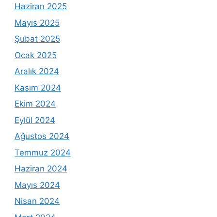
Haziran 2025
Mayıs 2025
Şubat 2025
Ocak 2025
Aralık 2024
Kasım 2024
Ekim 2024
Eylül 2024
Ağustos 2024
Temmuz 2024
Haziran 2024
Mayıs 2024
Nisan 2024