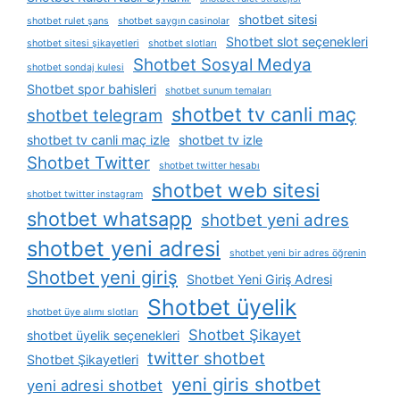
shotbet sitesi
shotbet rulet şans
shotbet saygın casinolar
Shotbet slot seçenekleri
shotbet sitesi şikayetleri
shotbet slotları
Shotbet Sosyal Medya
shotbet sondaj kulesi
Shotbet spor bahisleri
shotbet sunum temaları
shotbet tv canli maç
shotbet telegram
shotbet tv canli maç izle
shotbet tv izle
Shotbet Twitter
shotbet twitter hesabı
shotbet web sitesi
shotbet twitter instagram
shotbet whatsapp
shotbet yeni adres
shotbet yeni adresi
shotbet yeni bir adres öğrenin
Shotbet yeni giriş
Shotbet Yeni Giriş Adresi
Shotbet üyelik
shotbet üye alımı slotları
Shotbet Şikayet
shotbet üyelik seçenekleri
twitter shotbet
Shotbet Şikayetleri
yeni giris shotbet
yeni adresi shotbet