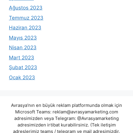
Ağustos 2023
Temmuz 2023
Haziran 2023
Mayıs 2023
Nisan 2023
Mart 2023
Şubat 2023
Ocak 2023
Avrasya'nın en büyük reklam platformunda olmak için
Microsoft Teams:
reklam@avrasyamarketing.com
adresimizden veya Telegram: @Avrasyamarketing
adresimizden irtibat kurabilirsiniz. (Tek iletişim
adreslerimiz teams / telegram ve mail adresimizdir.