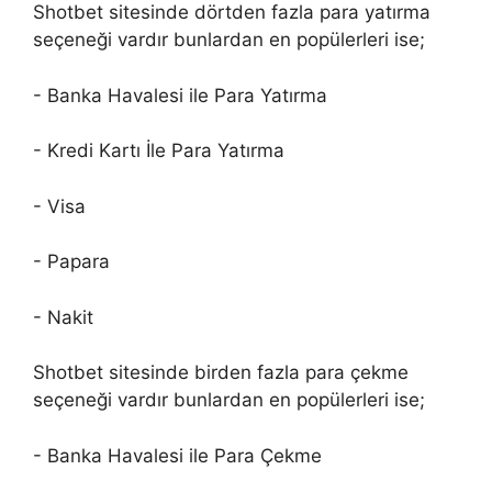
Shotbet sitesinde dörtden fazla para yatırma
seçeneği vardır bunlardan en popülerleri ise;
- Banka Havalesi ile Para Yatırma
- Kredi Kartı İle Para Yatırma
- Visa
- Papara
- Nakit
Shotbet sitesinde birden fazla para çekme
seçeneği vardır bunlardan en popülerleri ise;
- Banka Havalesi ile Para Çekme