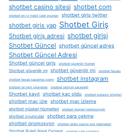
shotbet casino sitesi
shotbet com
shotbet giris twitter
shotbet en i̇yi mobil rulet oyunları
Shotbet Giriş
shotbet giris yap
shotbet girişi
Shotbet giriş adresi
Shotbet Güncel
shotbet güncel adres
Shotbet Güncel Adresi
Shotbet güncel giriş
shotbet güvenilir hizmet
shotbet güvenlir mi
Shotbet güvenilir mi
shotbet hesabı
shotbet instagram
shotbet hesap kapatma i̇şlemi
shotbet i̇le i̇lgili şikayetler
shotbet i̇letişim seçeneği
Shotbet kayıt
shotbet kaç oldu
shotbet kullanıcı bilgileri
shotbet maç izle
shotbet maç izleme
shotbet müşteri hizmetleri
shotbet müşteri memnuniyeti
shotbet para çekme
shotbet oyuncular
shotbet promosyon
shotbet renkli casino slot makineleri
Shotbet Ruleti Nasıl Oynanır
shotbet rulet stratejisi