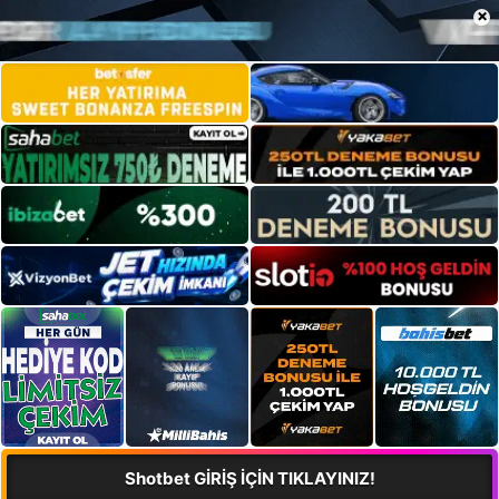
×
Shotbet GİRİŞ İÇİN TIKLAYINIZ!