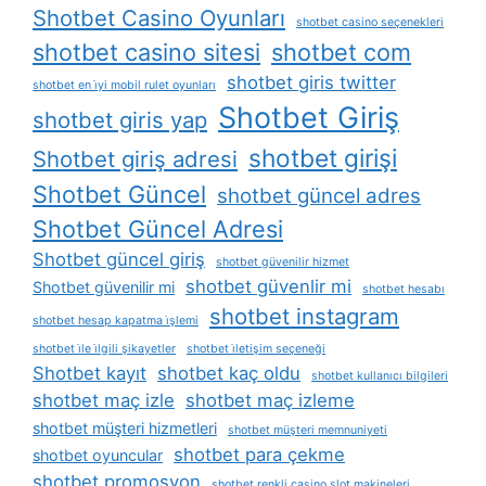
Shotbet Casino Oyunları
shotbet casino seçenekleri
shotbet casino sitesi
shotbet com
shotbet giris twitter
shotbet en i̇yi mobil rulet oyunları
Shotbet Giriş
shotbet giris yap
shotbet girişi
Shotbet giriş adresi
Shotbet Güncel
shotbet güncel adres
Shotbet Güncel Adresi
Shotbet güncel giriş
shotbet güvenilir hizmet
shotbet güvenlir mi
Shotbet güvenilir mi
shotbet hesabı
shotbet instagram
shotbet hesap kapatma i̇şlemi
shotbet i̇le i̇lgili şikayetler
shotbet i̇letişim seçeneği
Shotbet kayıt
shotbet kaç oldu
shotbet kullanıcı bilgileri
shotbet maç izle
shotbet maç izleme
shotbet müşteri hizmetleri
shotbet müşteri memnuniyeti
shotbet para çekme
shotbet oyuncular
shotbet promosyon
shotbet renkli casino slot makineleri