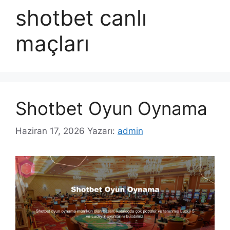
shotbet canlı
maçları
Shotbet Oyun Oynama
Haziran 17, 2026
Yazarı:
admin