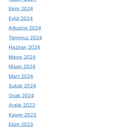
Ekim 2024
Eylül 2024
Ağustos 2024
Temmuz 2024
Haziran 2024
Mayıs 2024
Nisan 2024
Mart 2024
Şubat 2024
Ocak 2024
Aralık 2023
Kasım 2023
Ekim 2023