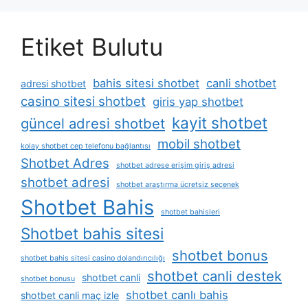
Etiket Bulutu
bahis sitesi shotbet
canli shotbet
adresi shotbet
casino sitesi shotbet
giris yap shotbet
kayit shotbet
güncel adresi shotbet
mobil shotbet
kolay shotbet cep telefonu bağlantısı
Shotbet Adres
shotbet adrese erişim giriş adresi
shotbet adresi
shotbet araştırma ücretsiz seçenek
Shotbet Bahis
shotbet bahisleri
Shotbet bahis sitesi
shotbet bonus
shotbet bahis sitesi casino dolandırıcılığı
shotbet canli destek
shotbet canli
shotbet bonusu
shotbet canlı bahis
shotbet canli maç izle