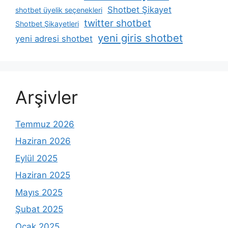
Shotbet Şikayet
shotbet üyelik seçenekleri
twitter shotbet
Shotbet Şikayetleri
yeni giris shotbet
yeni adresi shotbet
Arşivler
Temmuz 2026
Haziran 2026
Eylül 2025
Haziran 2025
Mayıs 2025
Şubat 2025
Ocak 2025