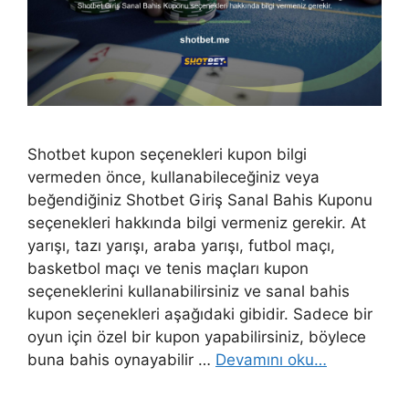
Shotbet kupon seçenekleri kupon bilgi
vermeden önce, kullanabileceğiniz veya
beğendiğiniz Shotbet Giriş Sanal Bahis Kuponu
seçenekleri hakkında bilgi vermeniz gerekir. At
yarışı, tazı yarışı, araba yarışı, futbol maçı,
basketbol maçı ve tenis maçları kupon
seçeneklerini kullanabilirsiniz ve sanal bahis
kupon seçenekleri aşağıdaki gibidir. Sadece bir
oyun için özel bir kupon yapabilirsiniz, böylece
buna bahis oynayabilir …
Devamını oku…