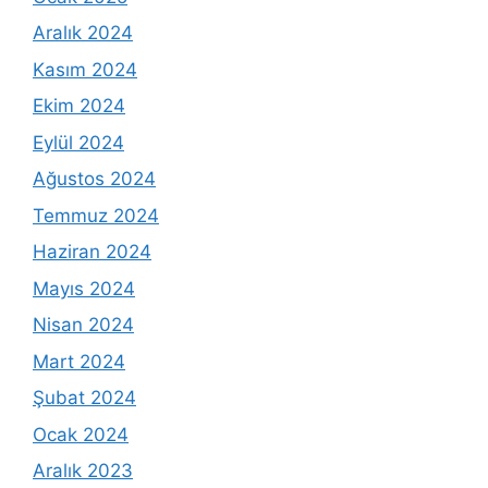
Aralık 2024
Kasım 2024
Ekim 2024
Eylül 2024
Ağustos 2024
Temmuz 2024
Haziran 2024
Mayıs 2024
Nisan 2024
Mart 2024
Şubat 2024
Ocak 2024
Aralık 2023