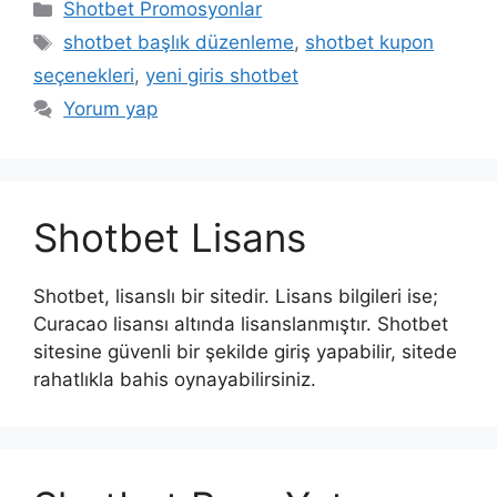
Kategoriler
Shotbet Promosyonlar
Etiketler
shotbet başlık düzenleme
,
shotbet kupon
seçenekleri
,
yeni giris shotbet
Yorum yap
Shotbet Lisans
Shotbet, lisanslı bir sitedir. Lisans bilgileri ise;
Curacao lisansı altında lisanslanmıştır. Shotbet
sitesine güvenli bir şekilde giriş yapabilir, sitede
rahatlıkla bahis oynayabilirsiniz.