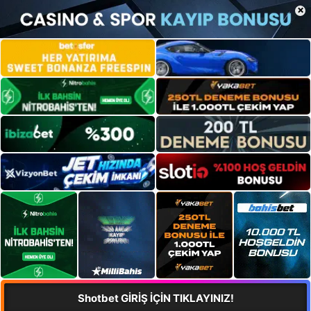
×
Shotbet GİRİŞ İÇİN TIKLAYINIZ!