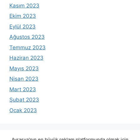
Kasım 2023
Ekim 2023
Eylül 2023
Ağustos 2023
Temmuz 2023
Haziran 2023
Mayıs 2023
Nisan 2023
Mart 2023
Şubat 2023
Ocak 2023
Avrasya'nın en büyük reklam platformunda olmak için