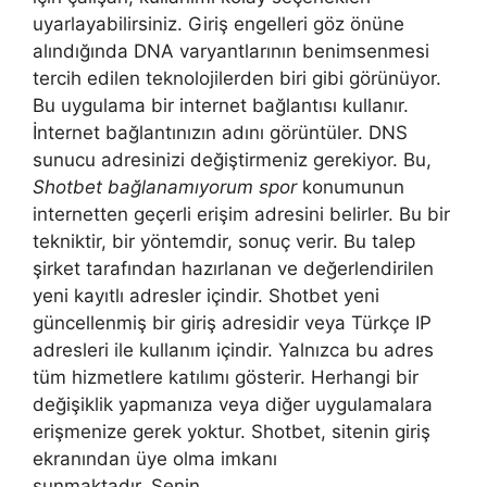
uyarlayabilirsiniz. Giriş engelleri göz önüne
alındığında DNA varyantlarının benimsenmesi
tercih edilen teknolojilerden biri gibi görünüyor.
Bu uygulama bir internet bağlantısı kullanır.
İnternet bağlantınızın adını görüntüler. DNS
sunucu adresinizi değiştirmeniz gerekiyor. Bu,
Shotbet bağlanamıyorum spor
konumunun
internetten geçerli erişim adresini belirler. Bu bir
tekniktir, bir yöntemdir, sonuç verir. Bu talep
şirket tarafından hazırlanan ve değerlendirilen
yeni kayıtlı adresler içindir. Shotbet yeni
güncellenmiş bir giriş adresidir veya Türkçe IP
adresleri ile kullanım içindir. Yalnızca bu adres
tüm hizmetlere katılımı gösterir. Herhangi bir
değişiklik yapmanıza veya diğer uygulamalara
erişmenize gerek yoktur. Shotbet, sitenin giriş
ekranından üye olma imkanı
sunmaktadır. Senin.