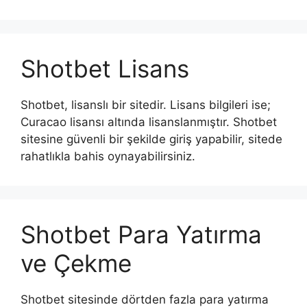
Shotbet Lisans
Shotbet, lisanslı bir sitedir. Lisans bilgileri ise;
Curacao lisansı altında lisanslanmıştır. Shotbet
sitesine güvenli bir şekilde giriş yapabilir, sitede
rahatlıkla bahis oynayabilirsiniz.
Shotbet Para Yatırma
ve Çekme
Shotbet sitesinde dörtden fazla para yatırma