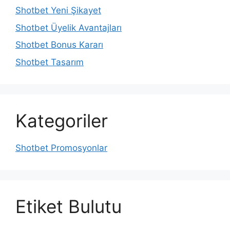
Shotbet Yeni Şikayet
Shotbet Üyelik Avantajları
Shotbet Bonus Kararı
Shotbet Tasarım
Kategoriler
Shotbet Promosyonlar
Etiket Bulutu