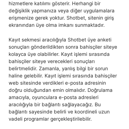
hizmetlere katılımı gösterir. Herhangi bir
değişiklik yapmanıza veya diğer uygulamalara
erişmenize gerek yoktur. Shotbet, sitenin giriş
ekranından üye olma imkanı sunmaktadır.
Kayıt sekmesi aracılığıyla Shotbet üye anketi
sonuçları gönderildikten sonra bahisçiler siteye
kolayca üye olabilirler. Kayıt işlemi sırasında
bahisçiler siteye verecekleri sonuçları
belirtmelidir. Zamanla, yanlış bilgi bir sorun
haline gelebilir. Kayıt işlemi sırasında bahisçiler
web sitesinde verdikleri e-posta adresinin
doğru olduğundan emin olmalıdır. Doğrulama
amacıyla, oyunculara e-posta adresleri
aracılığıyla bir bağlantı sağlayacağız. Bu
bağlantı sayesinde belirli ve koordineli uzun
vadeli programlar gerçekleştirilebilir.