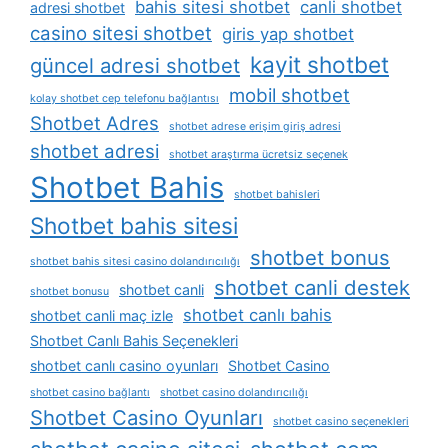
bahis sitesi shotbet
canli shotbet
adresi shotbet
casino sitesi shotbet
giris yap shotbet
kayit shotbet
güncel adresi shotbet
mobil shotbet
kolay shotbet cep telefonu bağlantısı
Shotbet Adres
shotbet adrese erişim giriş adresi
shotbet adresi
shotbet araştırma ücretsiz seçenek
Shotbet Bahis
shotbet bahisleri
Shotbet bahis sitesi
shotbet bonus
shotbet bahis sitesi casino dolandırıcılığı
shotbet canli destek
shotbet canli
shotbet bonusu
shotbet canlı bahis
shotbet canli maç izle
Shotbet Canlı Bahis Seçenekleri
shotbet canlı casino oyunları
Shotbet Casino
shotbet casino bağlantı
shotbet casino dolandırıcılığı
Shotbet Casino Oyunları
shotbet casino seçenekleri