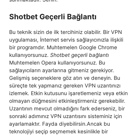
Shotbet Geçerli Bağlantı
Bu teknik sizin de ilk tercihiniz olabilir. Bir VPN
uygulaması, İnternet servis sağlayıcınızla ilişkili
bir programdır. Muhtemelen Google Chrome
kullanıyorsunuz.
Shotbet geçerli bağlantı
Muhtemelen Opera kullanıyorsunuz. Bu
sağlayıcıların ayarlarına gitmeniz gerekiyor.
Gelişmiş seçeneklere göz atın ve deneyin. Bu
süreçte tek yapmanız gereken VPN uzantınızı
izlemek. Etkin kutusunu işaretlemeniz veya etkin
olmayan düğmesini etkinleştirmeniz gerekebilir.
Uzantının mevcut olmadığını fark ederseniz, bir
sonraki adımınız VPN uzantısını sisteminiz için
ayarlamaktır. Fayda diyebilirsin.Ancak bu
teknolojiyi seçip seçmemek kesinlikle bir