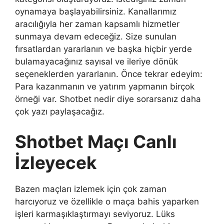
oynamaya başlayabilirsiniz. Kanallarımız
aracılığıyla her zaman kapsamlı hizmetler
sunmaya devam edeceğiz. Size sunulan
fırsatlardan yararlanın ve başka hiçbir yerde
bulamayacağınız sayısal ve ileriye dönük
seçeneklerden yararlanın. Önce tekrar edeyim:
Para kazanmanın ve yatırım yapmanın birçok
örneği var. Shotbet nedir diye sorarsanız daha
çok yazı paylaşacağız.
Shotbet Maçı Canlı
İzleyecek
Bazen maçları izlemek için çok zaman
harcıyoruz ve özellikle o maça bahis yaparken
işleri karmaşıklaştırmayı seviyoruz. Lüks