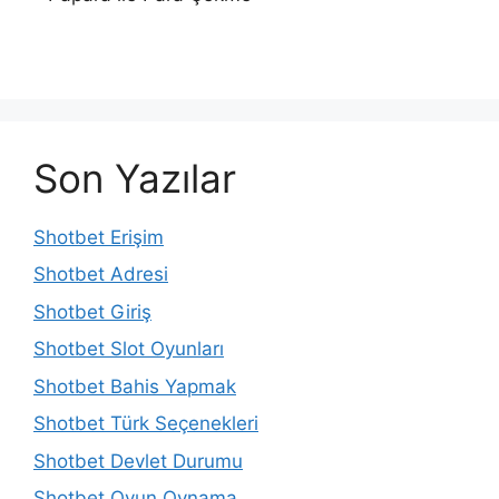
Son Yazılar
Shotbet Erişim
Shotbet Adresi
Shotbet Giriş
Shotbet Slot Oyunları
Shotbet Bahis Yapmak
Shotbet Türk Seçenekleri
Shotbet Devlet Durumu
Shotbet Oyun Oynama