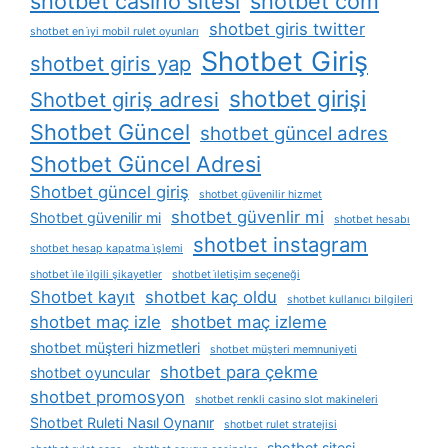
shotbet casino sitesi
shotbet com
shotbet giris twitter
shotbet en i̇yi mobil rulet oyunları
Shotbet Giriş
shotbet giris yap
shotbet girişi
Shotbet giriş adresi
Shotbet Güncel
shotbet güncel adres
Shotbet Güncel Adresi
Shotbet güncel giriş
shotbet güvenilir hizmet
shotbet güvenlir mi
Shotbet güvenilir mi
shotbet hesabı
shotbet instagram
shotbet hesap kapatma i̇şlemi
shotbet i̇le i̇lgili şikayetler
shotbet i̇letişim seçeneği
Shotbet kayıt
shotbet kaç oldu
shotbet kullanıcı bilgileri
shotbet maç izle
shotbet maç izleme
shotbet müşteri hizmetleri
shotbet müşteri memnuniyeti
shotbet para çekme
shotbet oyuncular
shotbet promosyon
shotbet renkli casino slot makineleri
Shotbet Ruleti Nasıl Oynanır
shotbet rulet stratejisi
shotbet sitesi