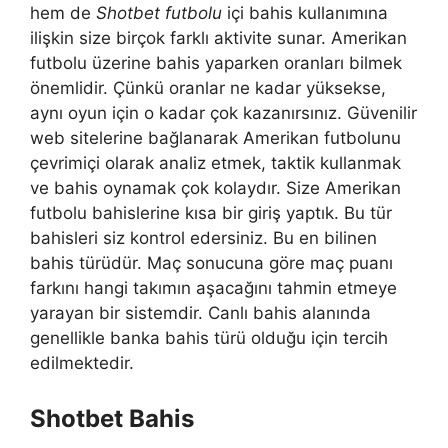
hem de
Shotbet futbolu
içi bahis kullanımına
ilişkin size birçok farklı aktivite sunar. Amerikan
futbolu üzerine bahis yaparken oranları bilmek
önemlidir. Çünkü oranlar ne kadar yüksekse,
aynı oyun için o kadar çok kazanırsınız. Güvenilir
web sitelerine bağlanarak Amerikan futbolunu
çevrimiçi olarak analiz etmek, taktik kullanmak
ve bahis oynamak çok kolaydır. Size Amerikan
futbolu bahislerine kısa bir giriş yaptık. Bu tür
bahisleri siz kontrol edersiniz. Bu en bilinen
bahis türüdür. Maç sonucuna göre maç puanı
farkını hangi takımın aşacağını tahmin etmeye
yarayan bir sistemdir. Canlı bahis alanında
genellikle banka bahis türü olduğu için tercih
edilmektedir.
Shotbet Bahis