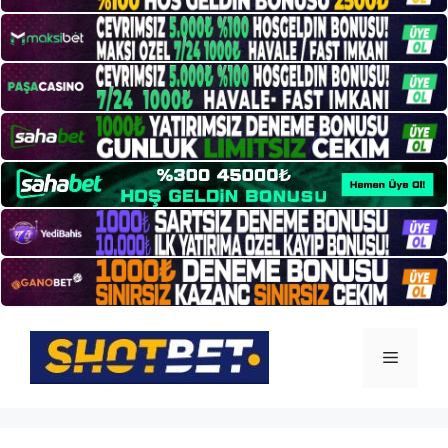
İçeriğe
atla
Menü