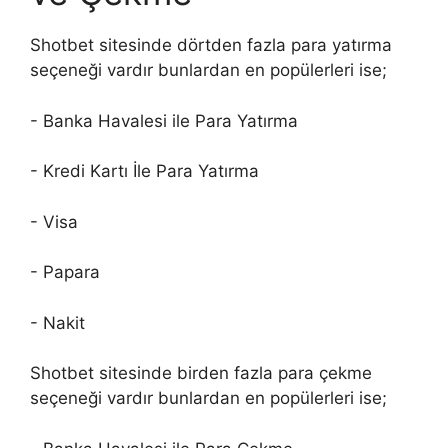
Shotbet sitesinde dörtden fazla para yatırma
seçeneği vardır bunlardan en popülerleri ise;
- Banka Havalesi ile Para Yatırma
- Kredi Kartı İle Para Yatırma
- Visa
- Papara
- Nakit
Shotbet sitesinde birden fazla para çekme
seçeneği vardır bunlardan en popülerleri ise;