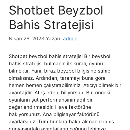
Shotbet Beyzbol
Bahis Stratejisi
Nisan 26, 2023
Yazarı:
admin
Shotbet beyzbol bahis stratejisi Bir beysbol
bahis stratejisi bulmanın ilk kuralı, oyunu
bilmektir. Yani, biraz beyzbol bilgisine sahip
olmalısınız. Ardından, taramayı buna göre
hemen hemen çalıştırabilirsiniz. Atıcıyı bilmek bir
avantajdır. Ateş edeni biliyorsun. Bu, önceki
oyunların şut performansının adil bir
değerlendirmesidir. Hava faktörüne
bakıyorsunuz. Ana bilgisayar faktörünü
ayarlarsınız. Tüm bunlara bakarak canlı bahis
dünyasındaki avantajların çoğunu lehinize