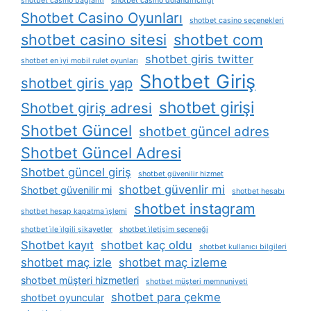
shotbet casino bağlantı
shotbet casino dolandırıcılığı
Shotbet Casino Oyunları
shotbet casino seçenekleri
shotbet casino sitesi
shotbet com
shotbet giris twitter
shotbet en i̇yi mobil rulet oyunları
Shotbet Giriş
shotbet giris yap
shotbet girişi
Shotbet giriş adresi
Shotbet Güncel
shotbet güncel adres
Shotbet Güncel Adresi
Shotbet güncel giriş
shotbet güvenilir hizmet
shotbet güvenlir mi
Shotbet güvenilir mi
shotbet hesabı
shotbet instagram
shotbet hesap kapatma i̇şlemi
shotbet i̇le i̇lgili şikayetler
shotbet i̇letişim seçeneği
Shotbet kayıt
shotbet kaç oldu
shotbet kullanıcı bilgileri
shotbet maç izle
shotbet maç izleme
shotbet müşteri hizmetleri
shotbet müşteri memnuniyeti
shotbet para çekme
shotbet oyuncular