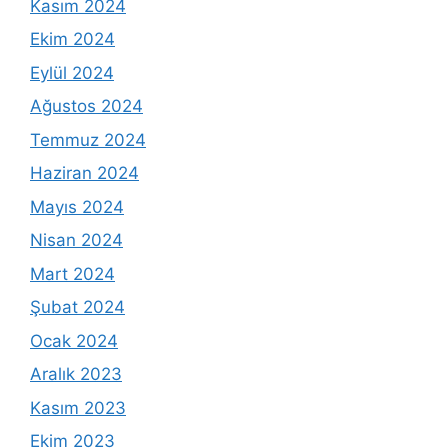
Kasım 2024
Ekim 2024
Eylül 2024
Ağustos 2024
Temmuz 2024
Haziran 2024
Mayıs 2024
Nisan 2024
Mart 2024
Şubat 2024
Ocak 2024
Aralık 2023
Kasım 2023
Ekim 2023