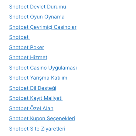
Shotbet Devlet Durumu
Shotbet Oyun Oynama
Shotbet Çevrimiçi Casinolar
Shotbet
Shotbet Poker
Shotbet Hizmet
Shotbet Casino Uygulaması
Shotbet Yarışma Katılımı
Shotbet Dil Desteği
Shotbet Kayıt Maliyeti
Shotbet Özel Alan
Shotbet Kupon Seçenekleri
Shotbet Site Ziyaretleri