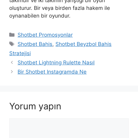
takımdır ve iki takımın yarıştığı bir oyun
oluşturur. Bir veya birden fazla hakem ile
oynanabilen bir oyundur.
Kategoriler
Shotbet Promosyonlar
Etiketler
Shotbet Bahis
,
Shotbet Beyzbol Bahis
Stratejisi
Shotbet Lightning Rulette Nasıl
Bir Shotbet Instagramda Ne
Yorum yapın
Yorum