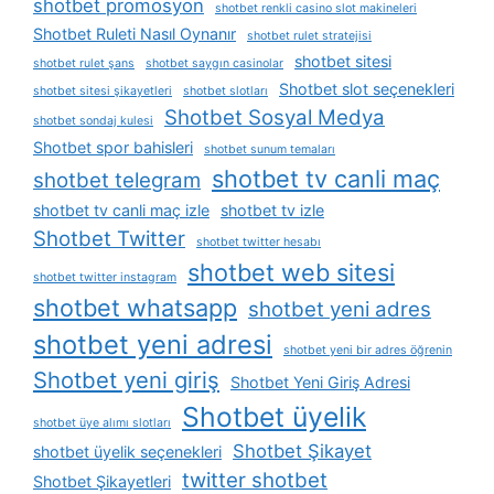
shotbet promosyon
shotbet renkli casino slot makineleri
Shotbet Ruleti Nasıl Oynanır
shotbet rulet stratejisi
shotbet sitesi
shotbet rulet şans
shotbet saygın casinolar
Shotbet slot seçenekleri
shotbet sitesi şikayetleri
shotbet slotları
Shotbet Sosyal Medya
shotbet sondaj kulesi
Shotbet spor bahisleri
shotbet sunum temaları
shotbet tv canli maç
shotbet telegram
shotbet tv canli maç izle
shotbet tv izle
Shotbet Twitter
shotbet twitter hesabı
shotbet web sitesi
shotbet twitter instagram
shotbet whatsapp
shotbet yeni adres
shotbet yeni adresi
shotbet yeni bir adres öğrenin
Shotbet yeni giriş
Shotbet Yeni Giriş Adresi
Shotbet üyelik
shotbet üye alımı slotları
Shotbet Şikayet
shotbet üyelik seçenekleri
twitter shotbet
Shotbet Şikayetleri