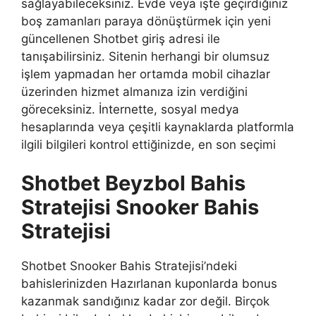
sağlayabileceksiniz. Evde veya işte geçirdiğiniz
boş zamanları paraya dönüştürmek için yeni
güncellenen Shotbet giriş adresi ile
tanışabilirsiniz. Sitenin herhangi bir olumsuz
işlem yapmadan her ortamda mobil cihazlar
üzerinden hizmet almanıza izin verdiğini
göreceksiniz. İnternette, sosyal medya
hesaplarında veya çeşitli kaynaklarda platformla
ilgili bilgileri kontrol ettiğinizde, en son seçimi
Shotbet Beyzbol Bahis
Stratejisi Snooker Bahis
Stratejisi
Shotbet Snooker Bahis Stratejisi’ndeki
bahislerinizden Hazırlanan kuponlarda bonus
kazanmak sandığınız kadar zor değil. Birçok