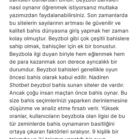
nasıl oynanır öğrenmek istiyorsanız mutlaka
yazımızdan faydalanabilirsiniz. Son zamanlarda
bu sitelerin sayılarının artması ile güvenilir ve
kaliteli bahis dünyasına giriş yapmak her zaman
kolay olmuştur. Beyzbol gibi çok çeşitli bahislere
sahip olmak, bahisçiler için ek bir bonustur.
Beyzbola ilgi duyan biriyle hem eğlenmek hem
de para kazanmak son derece ayrıcalıklı bir
durumdur. Beyzbol bahisleri genellikle oyun
öncesi bahis olarak kabul edilir. Nadiren
Shotbet beyzbol
bahis sunan siteler de vardır.
Ancak çoğu insan maçtan önce bahis oynar. Bu
size bahis seçimlerinizi yaparken derinlemesine
düşünme ve analiz etme fırsatı verir. Yüksek
oranlar, kullanıcıların beyzbola olan ilgisi de bu
tür zeminlerde bahis oynamanın basitliğini
ortaya çıkaran faktörleri sıralıyor. 9 kişilik bir