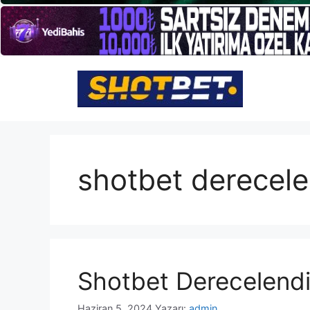
İçeriğe
atla
shotbet derecele
Shotbet Derecelendi
Haziran 5, 2024
Yazarı:
admin