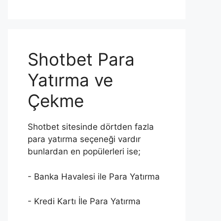
Shotbet Para
Yatırma ve
Çekme
Shotbet sitesinde dörtden fazla
para yatırma seçeneği vardır
bunlardan en popülerleri ise;
- Banka Havalesi ile Para Yatırma
- Kredi Kartı İle Para Yatırma