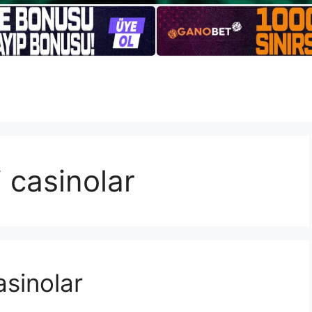
 casinolar
asinolar