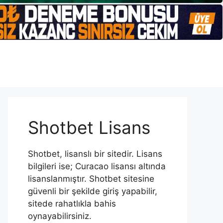
Shotbet Lisans
Shotbet, lisanslı bir sitedir. Lisans
bilgileri ise; Curacao lisansı altında
lisanslanmıştır. Shotbet sitesine
güvenli bir şekilde giriş yapabilir,
sitede rahatlıkla bahis
oynayabilirsiniz.