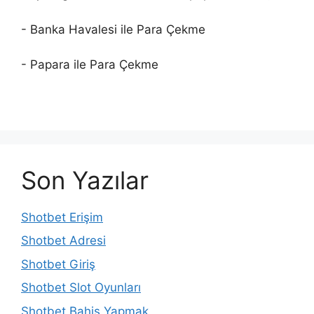
- Banka Havalesi ile Para Çekme
- Papara ile Para Çekme
Son Yazılar
Shotbet Erişim
Shotbet Adresi
Shotbet Giriş
Shotbet Slot Oyunları
Shotbet Bahis Yapmak