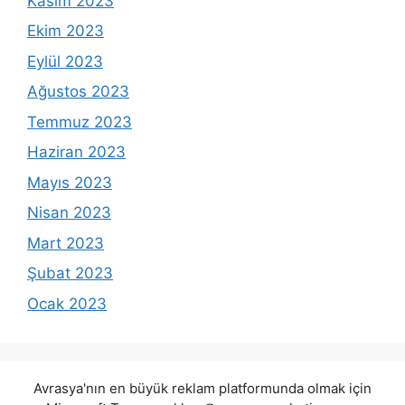
Kasım 2023
Ekim 2023
Eylül 2023
Ağustos 2023
Temmuz 2023
Haziran 2023
Mayıs 2023
Nisan 2023
Mart 2023
Şubat 2023
Ocak 2023
Avrasya'nın en büyük reklam platformunda olmak için