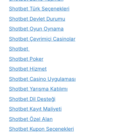
Shotbet Türk Seçenekleri
Shotbet Devlet Durumu
Shotbet Oyun Oynama
Shotbet Çevrimiçi Casinolar
Shotbet
Shotbet Poker
Shotbet Hizmet
Shotbet Casino Uygulaması
Shotbet Yarışma Katılımı
Shotbet Dil Desteği
Shotbet Kayıt Maliyeti
Shotbet Özel Alan
Shotbet Kupon Seçenekleri