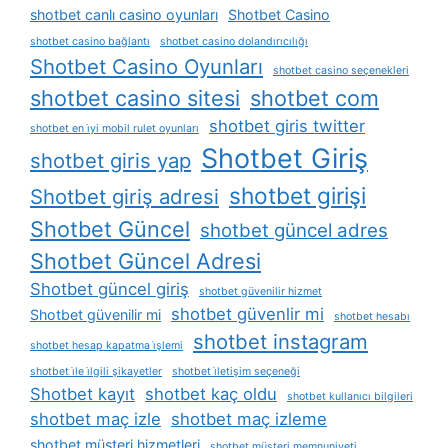
shotbet canlı casino oyunları
Shotbet Casino
shotbet casino bağlantı
shotbet casino dolandırıcılığı
Shotbet Casino Oyunları
shotbet casino seçenekleri
shotbet casino sitesi
shotbet com
shotbet giris twitter
shotbet en i̇yi mobil rulet oyunları
Shotbet Giriş
shotbet giris yap
shotbet girişi
Shotbet giriş adresi
Shotbet Güncel
shotbet güncel adres
Shotbet Güncel Adresi
Shotbet güncel giriş
shotbet güvenilir hizmet
shotbet güvenlir mi
Shotbet güvenilir mi
shotbet hesabı
shotbet instagram
shotbet hesap kapatma i̇şlemi
shotbet i̇le i̇lgili şikayetler
shotbet i̇letişim seçeneği
Shotbet kayıt
shotbet kaç oldu
shotbet kullanıcı bilgileri
shotbet maç izle
shotbet maç izleme
shotbet müşteri hizmetleri
shotbet müşteri memnuniyeti