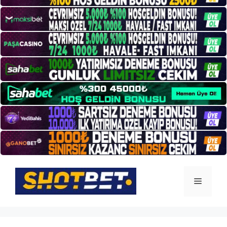
İçeriğe
atla
Menü