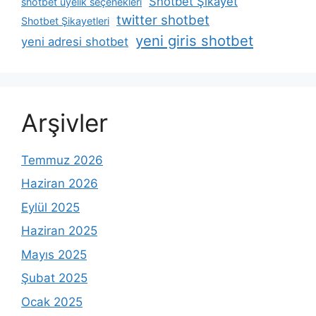
Shotbet Şikayet
shotbet üyelik seçenekleri
twitter shotbet
Shotbet Şikayetleri
yeni giris shotbet
yeni adresi shotbet
Arşivler
Temmuz 2026
Haziran 2026
Eylül 2025
Haziran 2025
Mayıs 2025
Şubat 2025
Ocak 2025