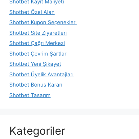
Shotbet Kayıt Maliyeti
Shotbet Özel Alan
Shotbet Kupon Seçenekleri
Shotbet Site Ziyaretleri
Shotbet Çağrı Merkezi
Shotbet Çevrim Şartları
Shotbet Yeni Şikayet
Shotbet Üyelik Avantajları
Shotbet Bonus Kararı
Shotbet Tasarım
Kategoriler