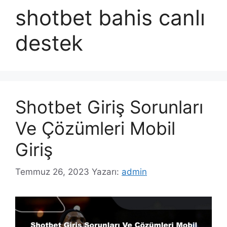
shotbet bahis canlı
destek
Shotbet Giriş Sorunları
Ve Çözümleri Mobil
Giriş
Temmuz 26, 2023
Yazarı:
admin