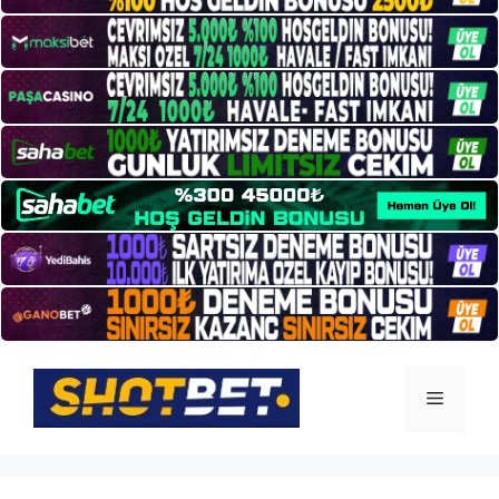
İçeriğe
atla
Menü