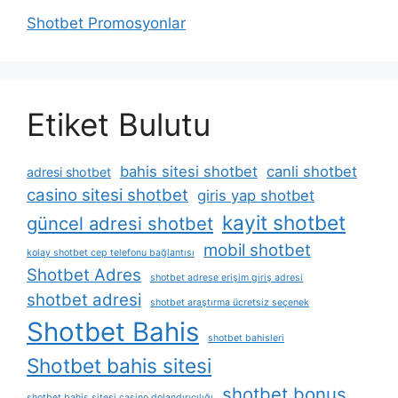
Shotbet Promosyonlar
Etiket Bulutu
bahis sitesi shotbet
canli shotbet
adresi shotbet
casino sitesi shotbet
giris yap shotbet
kayit shotbet
güncel adresi shotbet
mobil shotbet
kolay shotbet cep telefonu bağlantısı
Shotbet Adres
shotbet adrese erişim giriş adresi
shotbet adresi
shotbet araştırma ücretsiz seçenek
Shotbet Bahis
shotbet bahisleri
Shotbet bahis sitesi
shotbet bonus
shotbet bahis sitesi casino dolandırıcılığı