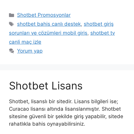
Kategoriler
Shotbet Promosyonlar
Etiketler
shotbet bahis canlı destek
,
shotbet giriş
sorunları ve çözümleri mobil giriş
,
shotbet tv
canli maç izle
Yorum yap
Shotbet Lisans
Shotbet, lisanslı bir sitedir. Lisans bilgileri ise;
Curacao lisansı altında lisanslanmıştır. Shotbet
sitesine güvenli bir şekilde giriş yapabilir, sitede
rahatlıkla bahis oynayabilirsiniz.