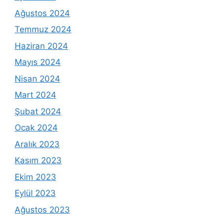
Ağustos 2024
Temmuz 2024
Haziran 2024
Mayıs 2024
Nisan 2024
Mart 2024
Şubat 2024
Ocak 2024
Aralık 2023
Kasım 2023
Ekim 2023
Eylül 2023
Ağustos 2023