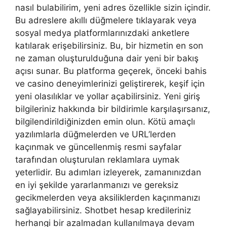
nasıl bulabilirim, yeni adres özellikle sizin içindir.
Bu adreslere akıllı düğmelere tıklayarak veya
sosyal medya platformlarınızdaki anketlere
katılarak erişebilirsiniz. Bu, bir hizmetin en son
ne zaman oluşturulduğuna dair yeni bir bakış
açısı sunar. Bu platforma geçerek, önceki bahis
ve casino deneyimlerinizi geliştirerek, keşif için
yeni olasılıklar ve yollar açabilirsiniz. Yeni giriş
bilgileriniz hakkında bir bildirimle karşılaşırsanız,
bilgilendirildiğinizden emin olun. Kötü amaçlı
yazılımlarla düğmelerden ve URL’lerden
kaçınmak ve güncellenmiş resmi sayfalar
tarafından oluşturulan reklamlara uymak
yeterlidir. Bu adımları izleyerek, zamanınızdan
en iyi şekilde yararlanmanızı ve gereksiz
gecikmelerden veya aksiliklerden kaçınmanızı
sağlayabilirsiniz. Shotbet hesap kredileriniz
herhangi bir azalmadan kullanılmaya devam