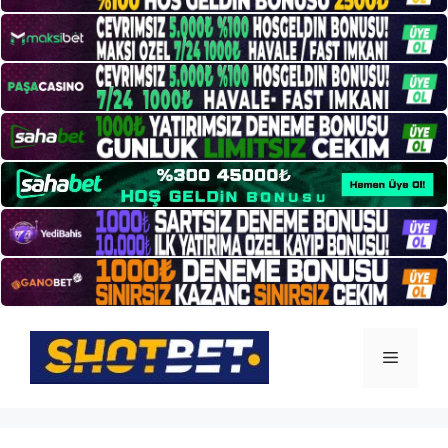
İçeriğe
atla
Menü