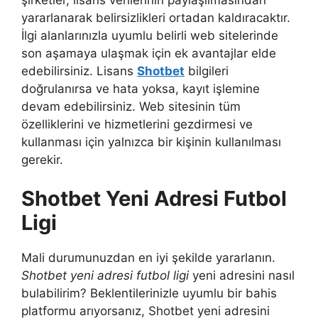
yararlanarak belirsizlikleri ortadan kaldıracaktır.
İlgi alanlarınızla uyumlu belirli web sitelerinde
son aşamaya ulaşmak için ek avantajlar elde
edebilirsiniz. Lisans
Shotbet
bilgileri
doğrulanırsa ve hata yoksa, kayıt işlemine
devam edebilirsiniz. Web sitesinin tüm
özelliklerini ve hizmetlerini gezdirmesi ve
kullanması için yalnızca bir kişinin kullanılması
gerekir.
Shotbet Yeni Adresi Futbol
Ligi
Mali durumunuzdan en iyi şekilde yararlanın.
Shotbet yeni adresi futbol ligi
yeni adresini nasıl
bulabilirim? Beklentilerinizle uyumlu bir bahis
platformu arıyorsanız, Shotbet yeni adresini