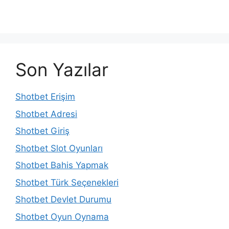
Son Yazılar
Shotbet Erişim
Shotbet Adresi
Shotbet Giriş
Shotbet Slot Oyunları
Shotbet Bahis Yapmak
Shotbet Türk Seçenekleri
Shotbet Devlet Durumu
Shotbet Oyun Oynama