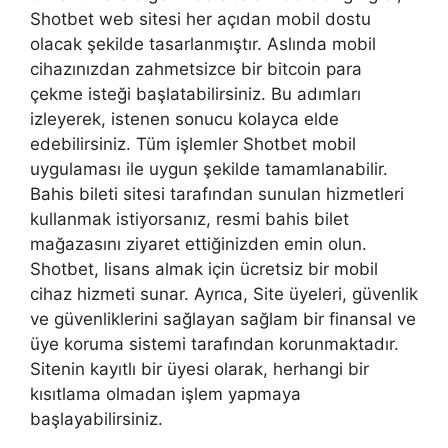
Shotbet web sitesi her açıdan mobil dostu
olacak şekilde tasarlanmıştır. Aslında mobil
cihazınızdan zahmetsizce bir bitcoin para
çekme isteği başlatabilirsiniz. Bu adımları
izleyerek, istenen sonucu kolayca elde
edebilirsiniz. Tüm işlemler Shotbet mobil
uygulaması ile uygun şekilde tamamlanabilir.
Bahis bileti sitesi tarafından sunulan hizmetleri
kullanmak istiyorsanız, resmi bahis bilet
mağazasını ziyaret ettiğinizden emin olun.
Shotbet, lisans almak için ücretsiz bir mobil
cihaz hizmeti sunar. Ayrıca, Site üyeleri, güvenlik
ve güvenliklerini sağlayan sağlam bir finansal ve
üye koruma sistemi tarafından korunmaktadır.
Sitenin kayıtlı bir üyesi olarak, herhangi bir
kısıtlama olmadan işlem yapmaya
başlayabilirsiniz.