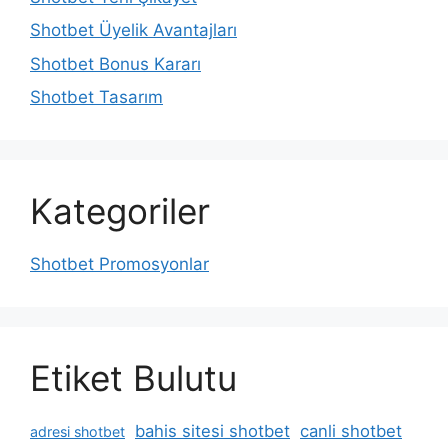
Shotbet Üyelik Avantajları
Shotbet Bonus Kararı
Shotbet Tasarım
Kategoriler
Shotbet Promosyonlar
Etiket Bulutu
bahis sitesi shotbet
canli shotbet
adresi shotbet