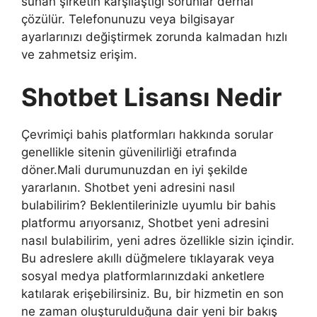
sunan şirketin karşılaştığı sorunlar derhal
çözülür. Telefonunuzu veya bilgisayar
ayarlarınızı değiştirmek zorunda kalmadan hızlı
ve zahmetsiz erişim.
Shotbet Lisansı Nedir
Çevrimiçi bahis platformları hakkında sorular
genellikle sitenin güvenilirliği etrafında
döner.Mali durumunuzdan en iyi şekilde
yararlanın. Shotbet yeni adresini nasıl
bulabilirim? Beklentilerinizle uyumlu bir bahis
platformu arıyorsanız, Shotbet yeni adresini
nasıl bulabilirim, yeni adres özellikle sizin içindir.
Bu adreslere akıllı düğmelere tıklayarak veya
sosyal medya platformlarınızdaki anketlere
katılarak erişebilirsiniz. Bu, bir hizmetin en son
ne zaman oluşturulduğuna dair yeni bir bakış