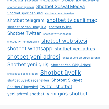
Shotbet slot seçenekleri
shotbet sitesi şikayetleri
shotbet slotları
Shotbet Sosyal Medya
shotbet sondaj kulesi
Shotbet spor bahisleri
shotbet sunum temaları
shotbet tv canli maç
shotbet telegram
shotbet tv canli maç izle
shotbet tv izle
Shotbet Twitter
shotbet twitter hesabı
shotbet web sitesi
shotbet twitter instagram
shotbet whatsapp
shotbet yeni adres
shotbet yeni adresi
shotbet yeni bir adres öğrenin
Shotbet yeni giriş
Shotbet Yeni Giriş Adresi
Shotbet üyelik
shotbet üye alımı slotları
Shotbet Şikayet
shotbet üyelik seçenekleri
twitter shotbet
Shotbet Şikayetleri
yeni giris shotbet
yeni adresi shotbet