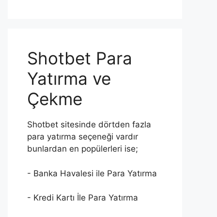
Shotbet Para
Yatırma ve
Çekme
Shotbet sitesinde dörtden fazla
para yatırma seçeneği vardır
bunlardan en popülerleri ise;
- Banka Havalesi ile Para Yatırma
- Kredi Kartı İle Para Yatırma