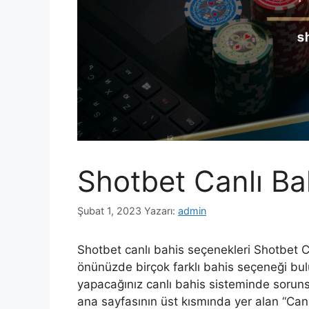
Shotbet Canlı Ba
Şubat 1, 2023
Yazarı:
admin
Shotbet canlı bahis seçenekleri Shotbet 
önünüzde birçok farklı bahis seçeneği bul
yapacağınız canlı bahis sisteminde sorunsuz
ana sayfasının üst kısmında yer alan “Canl